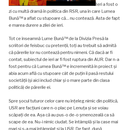
Ieri a fost o
zi cu multă dramă în politica din RSR, una în care Lumea
Bună™ a aflat cu stupoare că… nu contează. Asta de fapt
e marea durere a zilei de ieri.
Tot ce înseamnă Lume Bună™ de la Divizia Presă la
scriitori de feisbuc cu pretenții, toți au trebuit să admită
că părerile lor nu contează pentru nimeni. Că dacă ar fi
contat, subiectul de ieri ar fi fost ruptura din AUR. Dar n-a
fost pentru că Lumea Bună™ e încremenită în proiect și
abia acum află cu stupoare cât de puțin îi pasă restului
societății (și aici includ chiar și o mare parte din clasa
politică) de părerile ei.
Spre șocul tuturor celor care nu înțeleg nimic din politică,
USR are facțiuni care n-o plac pe Lenuța și se voiau
scăpați de ea. Așa că au pus-o de-o șmenozeală ca să
scape de ea. Nu-i nimic ciudat. Se întâmplă și la case mai
mari și s-a mai întâmplat și la USR. De fapt, după