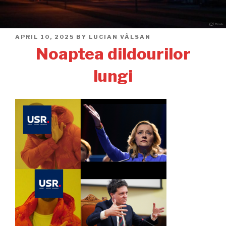
POSTED
APRIL 10, 2025
BY
LUCIAN VÂLSAN
ON
Noaptea dildourilor
lungi