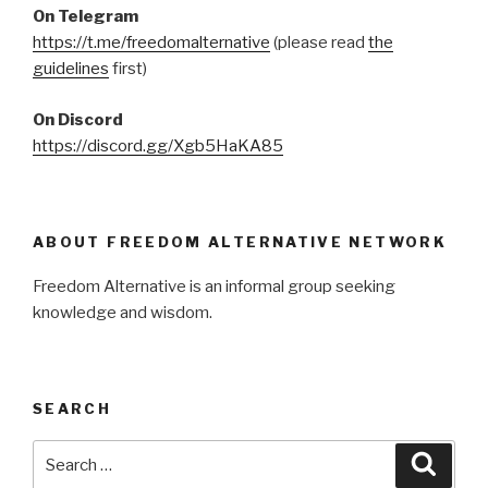
On Telegram
https://t.me/freedomalternative
(please read
the
guidelines
first)
On Discord
https://discord.gg/Xgb5HaKA85
ABOUT FREEDOM ALTERNATIVE NETWORK
Freedom Alternative is an informal group seeking
knowledge and wisdom.
SEARCH
Search
Searc
for: