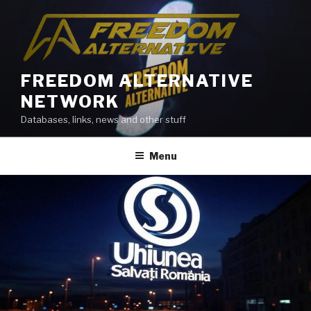
Skip
to
content
FREEDOM ALTERNATIVE
NETWORK
Databases, links, news and other stuff
Menu