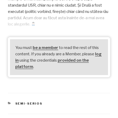
standardul USR, chiar nu e nimic ciudat. Și Drulă a fost
executat (politic vorbind, firește) chiar când nu stătea rău
partidul. Acum doar au făcut asta înainte de-a mai avea
loc alegerile.
You must
be a member
to read the rest of this
content. If you already are a Member, please
log
in
using the credentials
provided on the
platform
.
CATEGORIES
SEMI-SERIOS