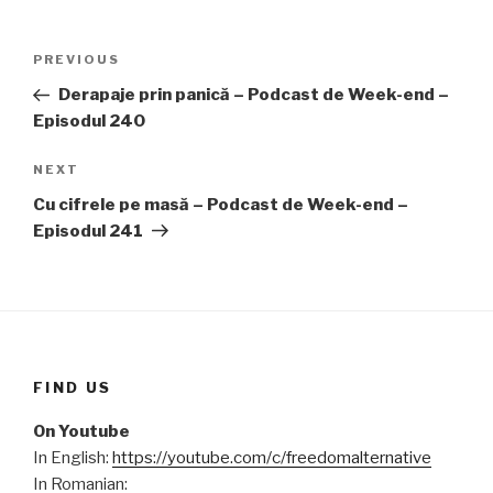
Post
PREVIOUS
Previous
navigation
Post
Derapaje prin panică – Podcast de Week-end –
Episodul 240
NEXT
Next
Post
Cu cifrele pe masă – Podcast de Week-end –
Episodul 241
FIND US
On Youtube
In English:
https://youtube.com/c/freedomalternative
In Romanian: