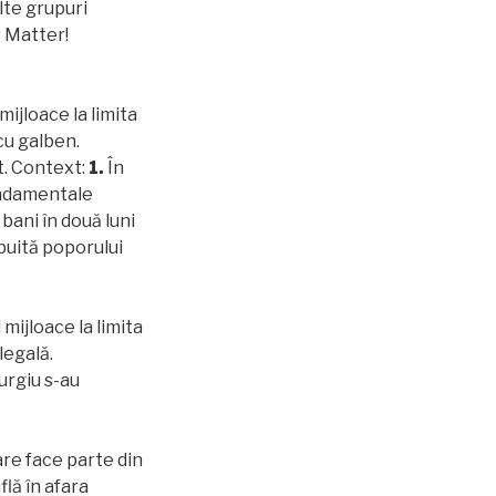
lte grupuri
s Matter!
mijloace la limita
cu galben.
t. Context:
1.
În
fundamentale
 bani în două luni
buită poporului
 mijloace la limita
legală.
urgiu s-au
are face parte din
flă în afara