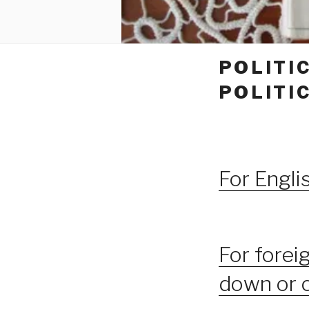
POLITI
POLITI
For Engli
For forei
down or c