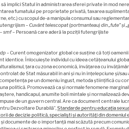
i să implici Statul în administrarea sferei private în mod ner
area fumatului pe proprietate privată, taxarea suplimentar
rne, etc.) cu scopul de-a manipula consumul sau reglementare
futengrijism –
Cuvânt telescopat (portmanteau) din „fute” și „g
–
smf
– Persoană care aderă la poziții futengrijiste
dp –
Curent omogenizator global ce susține că toți oamenii su
nt identice. Înlocuiește individul cu ideea cetățeanului glob
ulturalismul, țara cu zona economică, învățarea cu învățămâ
controlat de Stat măsurabil în ani și nu în înțelepciune și/sau a
competența pe un domeniu îngust, metoda științifică cu con
iuna politică. Promovează ca și normale fenomene margina
naștere, handicapul, anumite boli mintale și normalizează devi
 impuse de un guvern central. Are ca document centrale luc
tru Dezvoltare Durabilă”,
Standarde pentru educația sexua
rii de decizie politică, specialişti și autorităţi din domeniul 
 și documente de o importanță mai scăzută precum comuni
ilarea și castrarea minorilor e perfect în regulă. Exemplu de