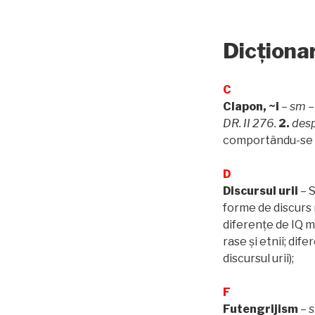
Dicționar
C
Clapon, ~i
–
sm
DR. II 276.
2.
desp
comportându-se 
D
Discursul urii
– S
forme de discurs
diferențe de IQ med
rase și etnii; dif
discursul urii);
F
Futengrijism
–
s