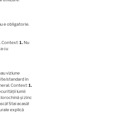
u e obligatorie.
l. Context:
1.
Nu
ta cu
sau viziune
nite/standard în
eneral. Context:
1.
urității lumii
lorochină și zinc
scă! Stai acasă!
urale explică