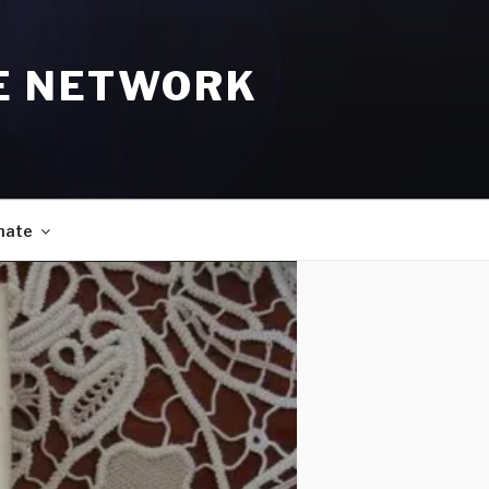
E NETWORK
nate