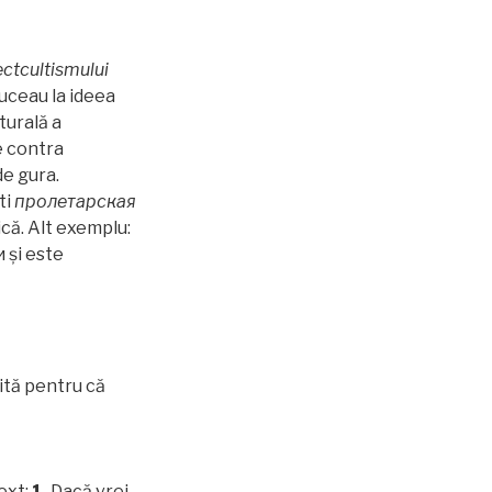
ectcultismului
duceau la ideea
turală a
e contra
de gura.
ti
пролетарская
ică. Alt exemplu:
 și este
uită pentru că
ext:
1.
Dacă vrei