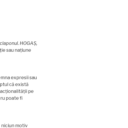
i claponul. HOGAȘ,
ație sau națiune
emna expresii sau
ptul că există
racționalității pe
cru poate fi
ă niciun motiv