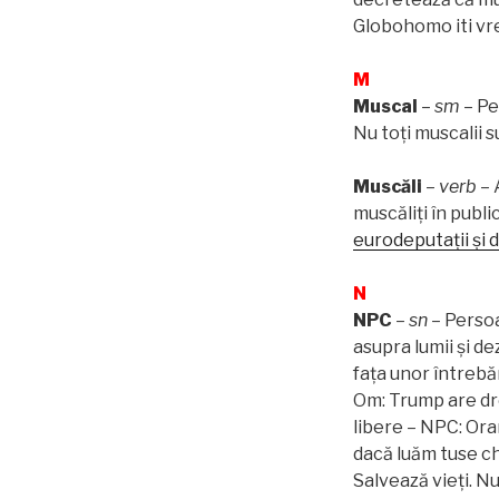
Globohomo iti vre
M
Muscal
–
sm
– Pe
Nu toți muscalii su
Muscăli
–
verb
– 
muscăliți în publi
eurodeputații și 
N
NPC
–
sn
– Persoa
asupra lumii și d
fața unor întrebă
Om: Trump are dre
libere – NPC: Or
dacă luăm tuse ch
Salvează vieți. Nu