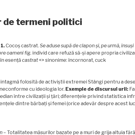
 de termeni politici
–
1.
Cocoș castrat.
Se aduse supă de clapon și, pe urmă, însuș
re oameni fig.
individ care refuză să-și apere propria civiliz
în esență
castrat
<> sinonime: încornorat, cuck
intagmă folosită de activiștii extremei Stângi pentru a des
 neconforme cu ideologia lor.
Exemple de discursul urii:
Fa
ian între civilizații și țări; diferențele privind statistica inf
erențele dintre bărbați și femei (orice adevăr despre acest lu
n
– Totalitatea măsurilor bazate pe a muri de grija altuia făr