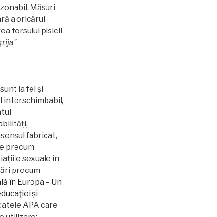
ezonabil. Măsuri
ă a oricărui
a torsului pisicii
rija”
nt la fel și
al interschimbabil,
ntul
bilități,
sensul fabricat,
le precum
ațiile sexuale în
rări precum
lă în Europa – Un
educaţiei și
catele APA care
 utilizare: