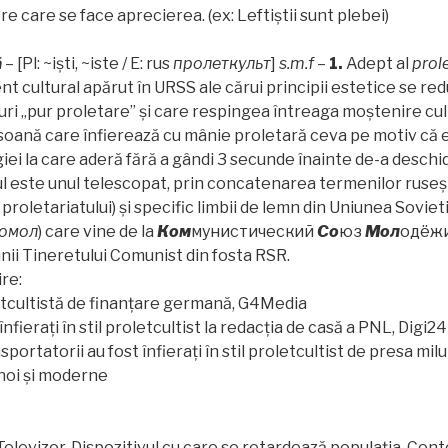
pre care se face aprecierea. (ex: Leftiștii sunt plebei)
ă
– [Pl: ~iști, ~iste / E: rus
п
ролеткульт
]
s.m.f
–
1.
Adept al
prol
nt cultural apărut în URSS ale cărui principii estetice se re
turi „pur proletare” și care respingea întreaga moștenire cul
oană care înfierează cu mânie proletară ceva pe motiv că 
giei la care aderă fără a gândi 3 secunde înainte de-a deschi
l este unul telescopat, prin concatenarea termenilor ruseș
 proletariatului) și specific limbii de lemn din Uniunea Soviet
омол
) care vine de la
Ком
мунистический
Со
юз
Мол
одёжи
nii Tineretului Comunist din fosta RSR.
re:
etcultistă de finanțare germană, G4Media
înfierați în stil proletcultist la redacția de casă a PNL, Digi24
nsportatorii au fost înfierați în stil proletcultist de presa mil
noi și moderne
Televizor. Dispozitivul cu care se retardează populația. Cont