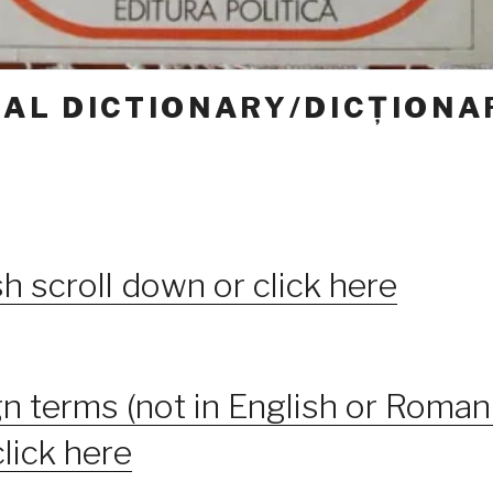
CAL DICTIONARY/DICȚIONA
C
sh scroll down or click here
gn terms (not in English or Romani
lick here