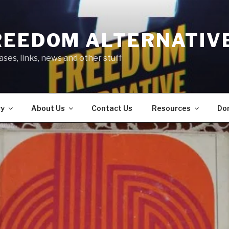
REEDOM ALTERNATIV
ses, links, news and other stuff
ry
About Us
Contact Us
Resources
Do