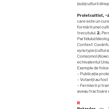
(sub)culturii dins
Proletcultist,
~
care este un cure
formării unei cul
trecutului.
2.
Pers
Partidului/ideolo
Context: Cuvântu
культура
(cultura
Comsomol (
Комс
echivalentul Uniu
Exemple de folosi
– Publicația prol
– Votanții au fost 
– Fermierii și tra
aveau tractoare 
R
Retarder
–
sn.
– 