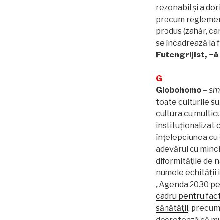
rezonabil și a dor
precum reglement
produs (zahăr, ca
se încadrează la 
Futengrijist, ~ă
G
Globohomo
–
sm
toate culturile su
cultura cu multic
instituționalizat 
înțelepciunea cu 
adevărul cu minc
diformitățile de 
numele echității
„Agenda 2030 pen
cadru pentru facto
sănătăţii
, precum
decretează că mut