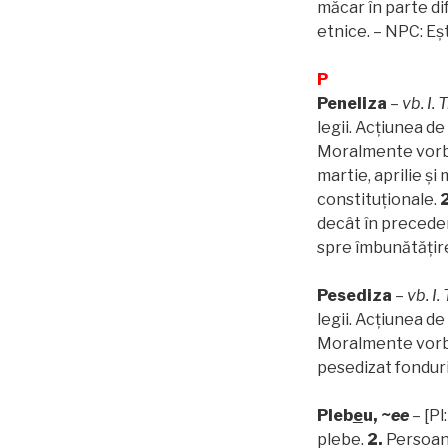
măcar în parte di
etnice. – NPC: Eșt
P
Peneliza
–
vb. I. 
legii. Acțiunea de
Moralmente vorbin
martie, aprilie ș
constituționale.
2
decât în preceden
spre îmbunătățire
Pesediza
–
vb. I.
legii. Acțiunea de
Moralmente vorbi
pesedizat fonduril
Pleb
e
u,
~
e
e
– [Pl:
plebe.
2.
Persoană 