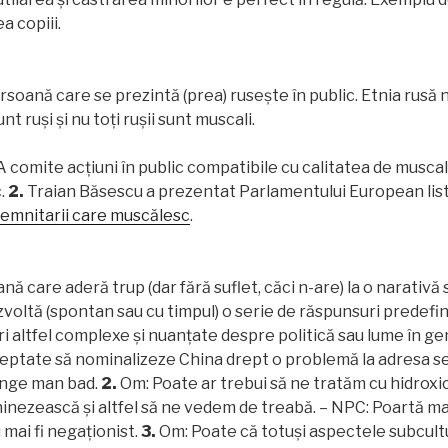
a copiii.
rsoană care se prezintă (prea) rusește în public. Etnia rusă n
nt ruși și nu toți rușii sunt muscali.
A comite acțiuni în public compatibile cu calitatea de musca
c.
2.
Traian Băsescu a prezentat Parlamentului European lis
demnitarii care muscălesc
.
nă care aderă trup (dar fără suflet, căci n-are) la o narativă 
ezvoltă (spontan sau cu timpul) o serie de răspunsuri predefi
ri altfel complexe și nuanțate despre politică sau lume în g
ptate să nominalizeze China drept o problemă la adresa sec
ange man bad.
2.
Om: Poate ar trebui să ne tratăm cu hidroxic
inezească și altfel să ne vedem de treabă. – NPC: Poartă ma
 mai fi negaționist.
3.
Om: Poate că totuși aspectele subcult