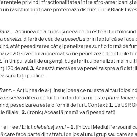
ferențele privind infracționalitatea între afro-americani și a
i un rasist împuțit care proferează discursul urii! Black Live
Tranz.
– Acțiunea de a-ți însuși ceea ce nu este al tău folosind 
 a
peneliza
diferă de cea de a
pesediza
prin faptul că se face 
d, atât pesedizarea cât și penelizarea sunt o formă de fur
i mai 2020 Guvernul a încercat să ne penelizeze drepturile 
.
În timpul stării de urgență, bugetarii au penelizat mai mulți
ții 20 de ani.
3.
Această memă se va peneliza spre a fi distri
a sănătății publice.
 Tranz.
– Acțiunea de a-ți însuși ceea ce nu este al tău folosind
 a
pesediza
diferă de furt prin faptul că nu este
prima faciae
i
nd, pesedizarea este o formă de furt. Context:
1.
La USR Gi
e filialei.
2.
(ironic) Această memă va fi pesedizată.
 ~ei, ~ee / E: lat
plebeius
]
s.m.f
–
1.
(în Evul Mediu) Persoană c
care face parte din stratul de jos al unui grup sau care se a