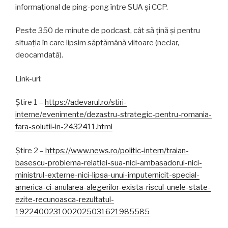
informațional de ping-pong între SUA și CCP.
Peste 350 de minute de podcast, cât să țină și pentru
situația în care lipsim săptămână viitoare (neclar,
deocamdată).
Link-uri:
Știre 1 –
https://adevarul.ro/stiri-
interne/evenimente/dezastru-strategic-pentru-romania-
fara-solutii-in-2432411.html
Știre 2 –
https://www.news.ro/politic-intern/traian-
basescu-problema-relatiei-sua-nici-ambasadorul-nici-
ministrul-externe-nici-lipsa-unui-imputernicit-special-
america-ci-anularea-alegerilor-exista-riscul-unele-state-
ezite-recunoasca-rezultatul-
1922400231002025031621985585