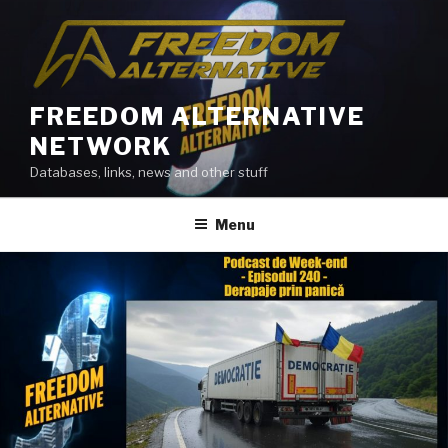
Skip
to
content
FREEDOM ALTERNATIVE
NETWORK
Databases, links, news and other stuff
Menu