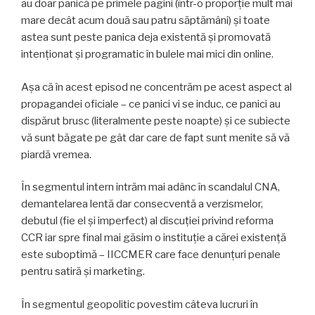
au doar panică pe primele pagini (într-o proporție mult mai
mare decât acum două sau patru săptămâni) și toate
astea sunt peste panica deja existentă și promovată
intenționat și programatic în bulele mai mici din online.
Așa că în acest episod ne concentrăm pe acest aspect al
propagandei oficiale – ce panici vi se induc, ce panici au
dispărut brusc (literalmente peste noapte) și ce subiecte
vă sunt băgate pe gât dar care de fapt sunt menite să vă
piardă vremea.
În segmentul intern intrăm mai adânc în scandalul CNA,
demantelarea lentă dar consecventă a verzismelor,
debutul (fie el și imperfect) al discuției privind reforma
CCR iar spre final mai găsim o instituție a cărei existență
este suboptimă – IICCMER care face denunțuri penale
pentru satiră și marketing.
În segmentul geopolitic povestim câteva lucruri în