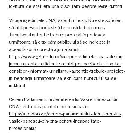
lovitura-de-stat-era-una-discutam-despre-lege-d.html
Vicepreședintele CNA, Valentin Jucan: Nu este suficient
să intri pe Facebook și să te consideri informat /
Jurnalismul autentic trebuie protejat în perioada
următoare, să explicăm publicului să se îndrepte în
această zonă corectă a jurnalismului –
https://www.g4media.ro/vicepresedintele-cna-valentin-
jucan-nu-este-suficient-sa-intri-pe-facebook-si-sa-te-
consideri-informat-jurnalismul-autentic-trebuie-protejat-
in-perioada-urmatoare-sa-explicam-publicului-sa-se-
ind.html
Cerem Parlamentului demiterea lui Vasile Bănescu din
CNA pentru incapacitate profesională –
https://apador.org/cerem-parlamentului-demiterea-lui-
vasile-banescu-din-cna-pentru-incapacitate-
profesionala/