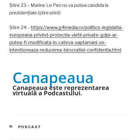
Știre 23 – Marine Le Pen nu va putea candida la
prezidențiale (știre print)
Știre 24 –
https://www.g4media.ro/politico-legislatia-
europeana-privind-protectia-vietii-private-gdpr-ar-
putea-fi-modificata-in-cateva-saptamani-se-
intentioneaza-reducerea-birocratiei-confidentia.html
Canapeaua
Canapeaua este reprezentarea
virtuală a Podcastului.
CATEGORIES
PODCAST