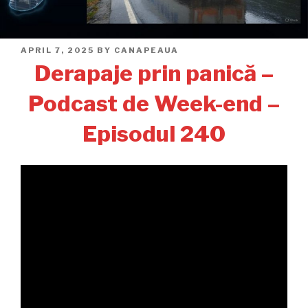
POSTED
APRIL 7, 2025
BY
CANAPEAUA
ON
Derapaje prin panică –
Podcast de Week-end –
Episodul 240