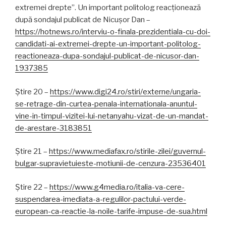
extremei drepte”. Un important politolog reacționează
după sondajul publicat de Nicușor Dan –
https://hotnews.ro/interviu-o-finala-prezidentiala-cu-doi-
candidati-ai-extremei-drepte-un-important-politolog-
reactioneaza-dupa-sondajul-publicat-de-nicusor-dan-
1937385
Știre 20 –
https://www.digi24.ro/stiri/externe/ungaria-
se-retrage-din-curtea-penala-internationala-anuntul-
vine-in-timpul-vizitei-lui-netanyahu-vizat-de-un-mandat-
de-arestare-3183851
Știre 21 –
https://www.mediafax.ro/stirile-zilei/guvernul-
bulgar-supravietuieste-motiunii-de-cenzura-23536401
Știre 22 –
https://www.g4media.ro/italia-va-cere-
suspendarea-imediata-a-regulilor-pactului-verde-
european-ca-reactie-la-noile-tarife-impuse-de-sua.html