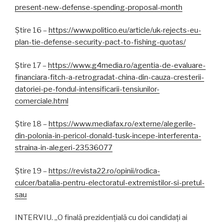
present-new-defense-spending-proposal-month
Știre 16 –
https://www.politico.eu/article/uk-rejects-eu-
plan-tie-defense-security-pact-to-fishing-quotas/
Știre 17 –
https://www.g4media.ro/agentia-de-evaluare-
financiara-fitch-a-retrogradat-china-din-cauza-cresterii-
datoriei-pe-fondul-intensificarii-tensiunilor-
comerciale.html
Știre 18 –
https://www.mediafax.ro/externe/alegerile-
din-polonia-in-pericol-donald-tusk-incepe-interferenta-
straina-in-alegeri-23536077
Știre 19 –
https://revista22.ro/opinii/rodica-
culcer/batalia-pentru-electoratul-extremistilor-si-pretul-
sau
INTERVIU. „O finală prezidențială cu doi candidați ai