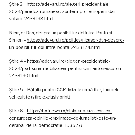
Știre 3 –
https://adevarul.ro/alegeri-prezidentiale-
2024/paradox-romanesc-suntem-pro-europeni-dar-
votam-2433138.html
Nicuşor Dan, despre un posibil tur doi între Ponta și
Simion –
https://adevarul.ro/politica/nicusor-dan-despre-
un-posibil-tur-doi-intre-ponta-2433174.html
Știre 4 –
https://adevarul.ro/alegeri-prezidentiale-
2024/psd-suna-mobilizarea-pentru-crin-antonescu-cu-
2433130.html
Știre 5 – Bătălia pentru CCR. Mizele urmărite şi numele
vehiculate (știre exclusiv print)
Știre 6 –
https://hotnews.ro/ciolacu-acuza-cna-ca-
cenzureaza-opiniile-exprimate-de-jurnalisti-este-un-
derapaj-de-la-democratie-1935276