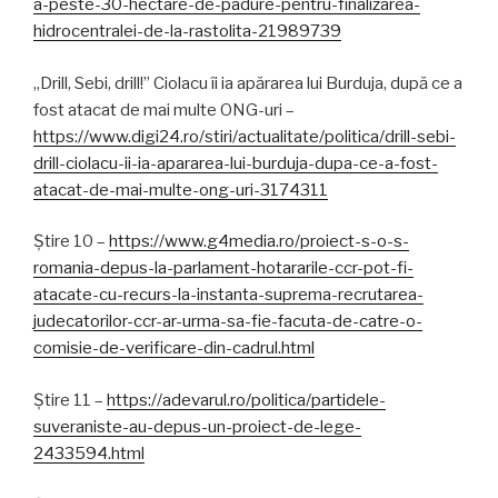
a-peste-30-hectare-de-padure-pentru-finalizarea-
hidrocentralei-de-la-rastolita-21989739
„Drill, Sebi, drill!” Ciolacu îi ia apărarea lui Burduja, după ce a
fost atacat de mai multe ONG-uri –
https://www.digi24.ro/stiri/actualitate/politica/drill-sebi-
drill-ciolacu-ii-ia-apararea-lui-burduja-dupa-ce-a-fost-
atacat-de-mai-multe-ong-uri-3174311
Știre 10 –
https://www.g4media.ro/proiect-s-o-s-
romania-depus-la-parlament-hotararile-ccr-pot-fi-
atacate-cu-recurs-la-instanta-suprema-recrutarea-
judecatorilor-ccr-ar-urma-sa-fie-facuta-de-catre-o-
comisie-de-verificare-din-cadrul.html
Știre 11 –
https://adevarul.ro/politica/partidele-
suveraniste-au-depus-un-proiect-de-lege-
2433594.html