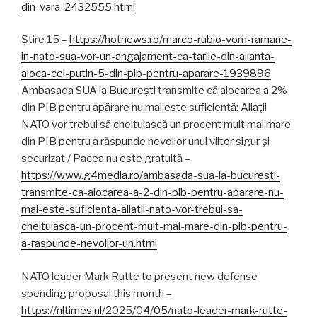
din-vara-2432555.html
Știre 15 –
https://hotnews.ro/marco-rubio-vom-ramane-
in-nato-sua-vor-un-angajament-ca-tarile-din-alianta-
aloca-cel-putin-5-din-pib-pentru-aparare-1939896
Ambasada SUA la Bucureşti transmite că alocarea a 2%
din PIB pentru apărare nu mai este suficientă: Aliaţii
NATO vor trebui să cheltuiască un procent mult mai mare
din PIB pentru a răspunde nevoilor unui viitor sigur şi
securizat / Pacea nu este gratuită –
https://www.g4media.ro/ambasada-sua-la-bucuresti-
transmite-ca-alocarea-a-2-din-pib-pentru-aparare-nu-
mai-este-suficienta-aliatii-nato-vor-trebui-sa-
cheltuiasca-un-procent-mult-mai-mare-din-pib-pentru-
a-raspunde-nevoilor-un.html
NATO leader Mark Rutte to present new defense
spending proposal this month –
https://nltimes.nl/2025/04/05/nato-leader-mark-rutte-