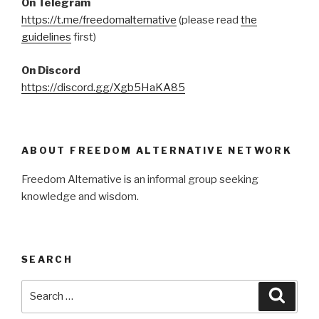
On Telegram
https://t.me/freedomalternative
(please read
the
guidelines
first)
On Discord
https://discord.gg/Xgb5HaKA85
ABOUT FREEDOM ALTERNATIVE NETWORK
Freedom Alternative is an informal group seeking
knowledge and wisdom.
SEARCH
Search
Searc
for: