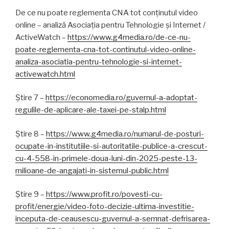
De ce nu poate reglementa CNA tot conținutul video
online – analiză Asociația pentru Tehnologie și Internet /
ActiveWatch –
https://www.g4media.ro/de-ce-nu-
poate-reglementa-cna-tot-continutul-video-online-
analiza-asociatia-pentru-tehnologie-si-internet-
activewatch.html
Știre 7 –
https://economedia.ro/guvernul-a-adoptat-
regulile-de-aplicare-ale-taxei-pe-stalp.html
Știre 8 –
https://www.g4media.ro/numarul-de-posturi-
ocupate-in-institutiile-si-autoritatile-publice-a-crescut-
cu-4-558-in-primele-doua-luni-din-2025-peste-13-
milioane-de-angajati-in-sistemul-public.html
Știre 9 –
https://www.profit.ro/povesti-cu-
profit/energie/video-foto-decizie-ultima-investitie-
inceputa-de-ceausescu-guvernul-a-semnat-defrisarea-