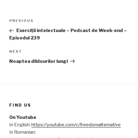
Post
PREVIOUS
Previous
navigation
Post
Exerciții intelectuale – Podcast de Week-end –
Episodul 239
NEXT
Next
Post
Noaptea dildourilor lungi
FIND US
On Youtube
In English:
https://youtube.com/c/freedomalternative
In Romanian: