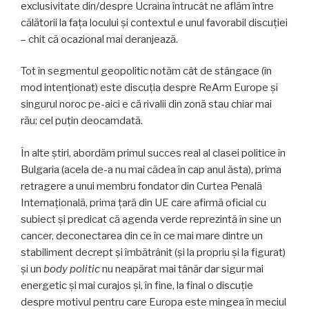
exclusivitate din/despre Ucraina întrucât ne aflăm între
călătorii la fața locului și contextul e unul favorabil discuției
– chit că ocazional mai deranjează.
Tot în segmentul geopolitic notăm cât de stângace (în
mod intenționat) este discuția despre ReArm Europe și
singurul noroc pe-aici e că rivalii din zonă stau chiar mai
rău; cel puțin deocamdată.
În alte știri, abordăm primul succes real al clasei politice în
Bulgaria (acela de-a nu mai cădea în cap anul ăsta), prima
retragere a unui membru fondator din Curtea Penală
Internațională, prima țară din UE care afirmă oficial cu
subiect și predicat că agenda verde reprezintă în sine un
cancer, deconectarea din ce în ce mai mare dintre un
stabiliment decrept și îmbătrânit (și la propriu și la figurat)
și un
body politic
nu neapărat mai tânăr dar sigur mai
energetic și mai curajos și, în fine, la final o discuție
despre motivul pentru care Europa este mingea în meciul