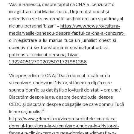
Vasile Bănescu, despre faptul că CNA a „cenzurat” o
înregistrare a lui Marius Tucă: „Un jurnalist onest şi
obiectiv nu se transformă în susţinătorul orb şi pătimaş al
niciunui personaj ‘bizar’” –
https://www.news.ro/cultura-
media/vasile-banescu-despre-faptul-ca-cna-a-cenzurat-
o-inregistrare-a-lui-marius-tuca-un-jurnalist-onest-si-
obiectiv-nu-se-transforma-in-sustinatorul-orb-si-
patimas-al-niciunui-personaj-bizar-
1922405127002025031721981386
Vicepreședintele CNA: ”Dacă domnul Tucă lucra la
vulcanizare, undeva în Dristor, şi făcea un clip în care
spunea ‘dom’le au dat ăştia o lovitură de stat’ – era una /
Discutăm despre lege, despre deontologie, despre
CEDO şi discutăm despre obligaţiile pe care domnul Tucă
le are ca jurnalist” –
https://www.g4media.ro/vicepresedintele-cna-daca-
domnul-tuca-lucra-la-vulcanizare-undeva-in-dristor-si-
facea-un-clip-in-care-spunea-domle-au-dat-astia-o-