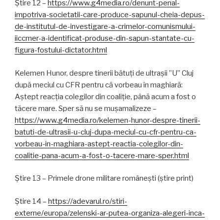
Știre 12 –
https://www.g4media.ro/denunt-penal-
impotriva-societatii-care-produce-sapunul-cheia-depus-
de-institutul-de-investigare-a-crimelor-comunismului-
iiccmer-a-identificat-produse-din-sapun-stantate-cu-
figura-fostului-dictator.html
Kelemen Hunor, despre tinerii bătuți de ultrașii ”U” Cluj
după meciul cu CFR pentru că vorbeau în maghiară:
Aștept reacția colegilor din coaliție, până acum a fost o
tăcere mare. Sper să nu se mușamalizeze –
https://www.g4media.ro/kelemen-hunor-despre-tinerii-
batuti-de-ultrasii-u-cluj-dupa-meciul-cu-cfr-pentru-ca-
vorbeau-in-maghiara-astept-reactia-colegilor-din-
coalitie-pana-acum-a-fost-o-tacere-mare-sper.html
Știre 13 – Primele drone militare românești (știre print)
Știre 14 –
https://adevarul.ro/stiri-
externe/europa/zelenski-ar-putea-organiza-alegeri-inca-