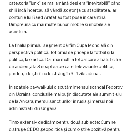
categoria ”junk” se mai amână deși era ”inevitabilă” când
shilii încă încercau să vândă gogorița cu stabilitatea, iar
conturile lui Raed Arafat au fost puse în carantină.
Dimpreună cu mai multe bunuri mobile și imobile ale
acestuia.
La finalul primului segment bârfim Cupa Mondială din
perspectivă politică. Tot omul se pricepe la fotbal și la
politică, la o adică. Dar mai mult la fotbal care a bătut cifre
de audiență la 3 noaptea pe care televiziunile politice,
pardon, ”de știri” nu le strâng în 3-4 zile adunat.
În spatele paywall-ului discutăm imensul scandal Fedorov
din Ucraina, concluziile mai puțin discutate ale summit-ului
de la Ankara, mersul sancțiunilor în rusia și mersul noii
administrații din Ungaria.
Timp extensiv dedicăm pentru două subiecte: Cum ne
distruge CEDO geopolitica și cum o știre pozitivă pentru