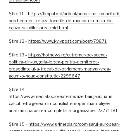
divisions-incom
Știre 11 –
https://timpul.md/articol/primar-rus-muncitorii-
nord-coreeni-refuza-locurile-de-munca-din-rusia-din-
cauza-salariilor-prea-mici.html
Știre 12 –
https://www.kyivpost.com/post/79871
Știre 13 –
https://hotnews.ro/cutremur-pe-scena-
politica-din-ungaria-legea-pentru-demiterea-
presedintelui-a-trecut-de-parlament-magyar-vrea-
acum-o-noua-constitutie-2299647
Știre 14 –
https://www.mediafax.ro/externe/azerbaidjanul-ia-in-
calcul-retragerea-din-consiliul-europei-ilham-aliyev-
analizam-parasirea-completa-a-organizatiei-23771181
Știre 15 –
https://www.g4media.ro/comisarul-european-