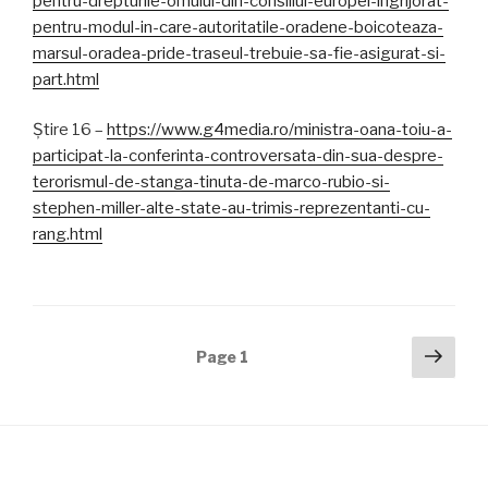
pentru-drepturile-omului-din-consiliul-europei-ingrijorat-
pentru-modul-in-care-autoritatile-oradene-boicoteaza-
marsul-oradea-pride-traseul-trebuie-sa-fie-asigurat-si-
part.html
Știre 16 –
https://www.g4media.ro/ministra-oana-toiu-a-
participat-la-conferinta-controversata-din-sua-despre-
terorismul-de-stanga-tinuta-de-marco-rubio-si-
stephen-miller-alte-state-au-trimis-reprezentanti-cu-
rang.html
Posts
Next
Page
1
pag
navigation