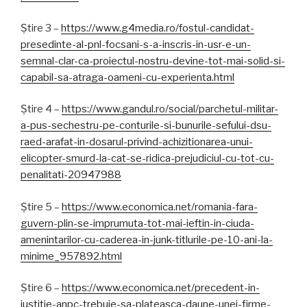
Știre 3 –
https://www.g4media.ro/fostul-candidat-
presedinte-al-pnl-focsani-s-a-inscris-in-usr-e-un-
semnal-clar-ca-proiectul-nostru-devine-tot-mai-solid-si-
capabil-sa-atraga-oameni-cu-experienta.html
Știre 4 –
https://www.gandul.ro/social/parchetul-militar-
a-pus-sechestru-pe-conturile-si-bunurile-sefului-dsu-
raed-arafat-in-dosarul-privind-achizitionarea-unui-
elicopter-smurd-la-cat-se-ridica-prejudiciul-cu-tot-cu-
penalitati-20947988
Știre 5 –
https://www.economica.net/romania-fara-
guvern-plin-se-imprumuta-tot-mai-ieftin-in-ciuda-
amenintarilor-cu-caderea-in-junk-titlurile-pe-10-ani-la-
minime_957892.html
Știre 6 –
https://www.economica.net/precedent-in-
justitie-anpc-trebuie-sa-plateasca-daune-unei-firme-