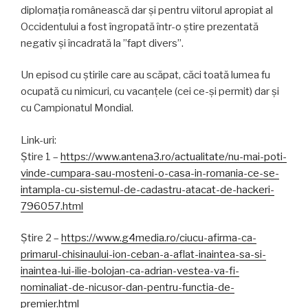
diplomația românească dar și pentru viitorul apropiat al
Occidentului a fost îngropată într-o știre prezentată
negativ și încadrată la ”fapt divers”.
Un episod cu știrile care au scăpat, căci toată lumea fu
ocupată cu nimicuri, cu vacanțele (cei ce-și permit) dar și
cu Campionatul Mondial.
Link-uri:
Știre 1 –
https://www.antena3.ro/actualitate/nu-mai-poti-
vinde-cumpara-sau-mosteni-o-casa-in-romania-ce-se-
intampla-cu-sistemul-de-cadastru-atacat-de-hackeri-
796057.html
Știre 2 –
https://www.g4media.ro/ciucu-afirma-ca-
primarul-chisinaului-ion-ceban-a-aflat-inaintea-sa-si-
inaintea-lui-ilie-bolojan-ca-adrian-vestea-va-fi-
nominaliat-de-nicusor-dan-pentru-functia-de-
premier.html