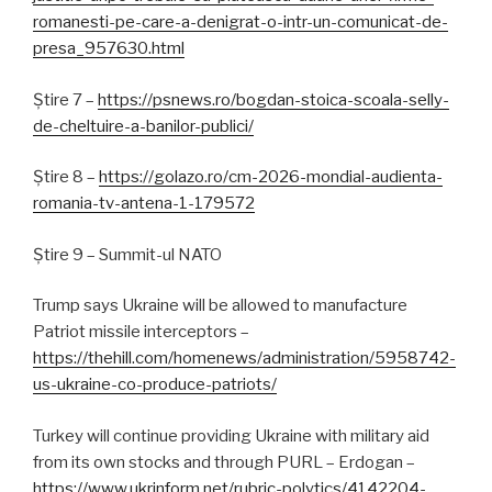
romanesti-pe-care-a-denigrat-o-intr-un-comunicat-de-
presa_957630.html
Știre 7 –
https://psnews.ro/bogdan-stoica-scoala-selly-
de-cheltuire-a-banilor-publici/
Știre 8 –
https://golazo.ro/cm-2026-mondial-audienta-
romania-tv-antena-1-179572
Știre 9 – Summit-ul NATO
Trump says Ukraine will be allowed to manufacture
Patriot missile interceptors –
https://thehill.com/homenews/administration/5958742-
us-ukraine-co-produce-patriots/
Turkey will continue providing Ukraine with military aid
from its own stocks and through PURL – Erdogan –
https://www.ukrinform.net/rubric-polytics/4142204-