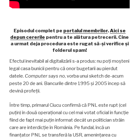
Episodul complet pe
portalul membrilor
.
Aici se
depun cererile
pentru a te alătura petrecerii. Cine
a urmat deja procedura este rugat să-și verifice și
folderul spam!
Efectul inevitabil al digitalizării s-a produs: nu poți moșteni
legal casa bunicii pentru că onor bugetarii au pierdut
datele.
Computer says no
, vorba unui sketch de-acum
peste 20 de ani. Bancurile dintre 1995 și 2005 încep să
devină profeții.
Între timp, primarul Ciucu confirmă că PNL este rupt (cel
puțin) în două operațional cu cel mai votat oficial în funcție
fiind de fapt mai puțin informat decât un politician străin
care are interdicție în România. Pe fundal, încă un
finanțator PNL se transferă la USR, amenințarea cu