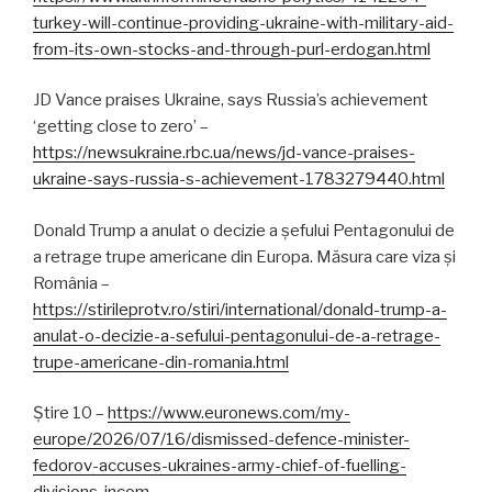
turkey-will-continue-providing-ukraine-with-military-aid-
from-its-own-stocks-and-through-purl-erdogan.html
JD Vance praises Ukraine, says Russia’s achievement
‘getting close to zero’ –
https://newsukraine.rbc.ua/news/jd-vance-praises-
ukraine-says-russia-s-achievement-1783279440.html
Donald Trump a anulat o decizie a șefului Pentagonului de
a retrage trupe americane din Europa. Măsura care viza și
România –
https://stirileprotv.ro/stiri/international/donald-trump-a-
anulat-o-decizie-a-sefului-pentagonului-de-a-retrage-
trupe-americane-din-romania.html
Știre 10 –
https://www.euronews.com/my-
europe/2026/07/16/dismissed-defence-minister-
fedorov-accuses-ukraines-army-chief-of-fuelling-