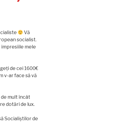
ocialiste
Vă
ropean socialist.
c impresiile mele
ngeți de cei 1600€
m v-ar face să vă
 de mult încât
e dotări de lux.
ă Socialiștilor de