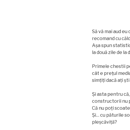
Să vă mai aud eu c
recomand cu căldu
Așa spun statistic
la două zile de l
Primele chestii pe
cât e prețul medi
simțiți dacă ați ș
Și asta pentru că,
constructorii nu p
Că nu poți scoate ș
Și… cu păturile so
pleșcăviță?