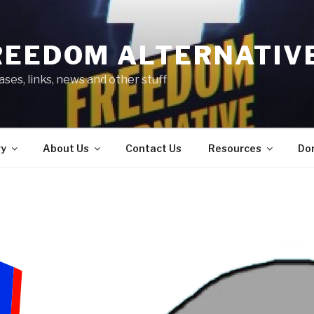
REEDOM ALTERNATIV
ses, links, news and other stuff
ry
About Us
Contact Us
Resources
Do