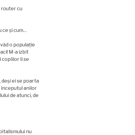
 router cu
eu ce și cum…
 văd o populație
ci! M-a izbit
copiilor li se
 deși ei se poarta
i începutul anilor
lui de atunci, de
pitalismului nu