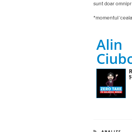
sunt doar omnipre
*momentul ‘ceala 
Alin
Ciub
R
ș
CATEGORIES
ANALIZE