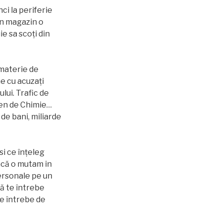
ci la periferie
in magazin o
ie sa scoți din
 materie de
e cu acuzați
lui. Trafic de
ven de Chimie…
de bani, miliarde
si ce înțeleg
dacă o mutam in
 personale pe un
să te întrebe
te întrebe de