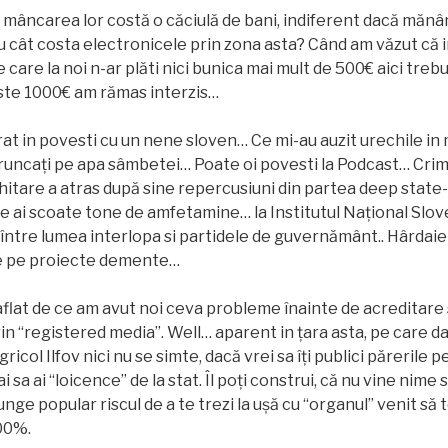
 mâncarea lor costă o căciulă de bani, indiferent dacă mănân
u cât costa electronicele prin zona asta? Când am văzut că 
care la noi n-ar plăti nici bunica mai mult de 500€ aici trebu
ste 1000€ am rămas interzis…
at in povesti cu un nene sloven… Ce mi-au auzit urechile in
aruncați pe apa sâmbetei… Poate oi povesti la Podcast… Crim
chitare a atras după sine repercusiuni din partea deep state-u
e ai scoate tone de amfetamine… la Institutul Național Slo
 între lumea interlopa si partidele de guvernământ.. Hârdaie 
e pe proiecte demente…
aflat de ce am avut noi ceva probleme înainte de acreditare 
prin “registered media”. Well… aparent in țara asta, pe care 
ricol Ilfov nici nu se simte, dacă vrei sa îți publici părerile
 sa ai “loicence” de la stat. Îl poți construi, că nu vine nime 
unge popular riscul de a te trezi la ușă cu “organul” venit să 
00%.