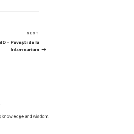
NEXT
Next
Post
0 – Povești de la
Intermarium
K
ng knowledge and wisdom.