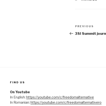
Post
PREVIOUS
Previous
navigation
Post
3SI Summit journ
FIND US
On Youtube
In English:
https://youtube.com/c/freedomalternative
In Romanian:
https://youtube.com/c/freedomalternativero