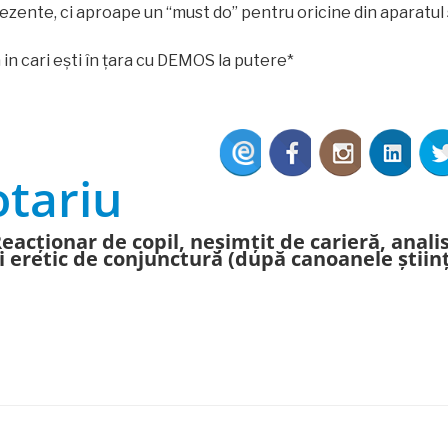
zente, ci aproape un “must do” pentru oricine din aparatul s
in cari ești în țara cu DEMOS la putere*
otariu
eacționar de copil, neșimțit de carieră, anali
i eretic de conjunctură (după canoanele știin