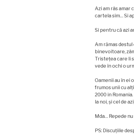
Azi am râs amar c
cartela sim… Si a
Si pentru că azi a
Am rămas destul d
binevoitoare, zâm
Tristețea care li 
vede în ochi o ur
Oamenii au în ei o
frumos unii cu alț
2000 in Romania. 
la noi, și cel de az
Mda… Repede nu ma
PS: Discuțiile de