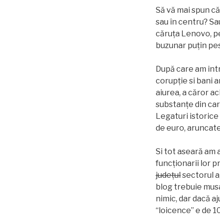
Să vă mai spun că
sau în centru? Sa
căruța Lenovo, pe 
buzunar puțin pe
După care am intr
corupție si bani 
aiurea, a căror a
substanțe din car
Legaturi istorice
de euro, aruncat
Si tot aseară am 
funcționarii lor 
județul
sectorul ag
blog trebuie musai
nimic, dar dacă aj
“loicence” e de 1