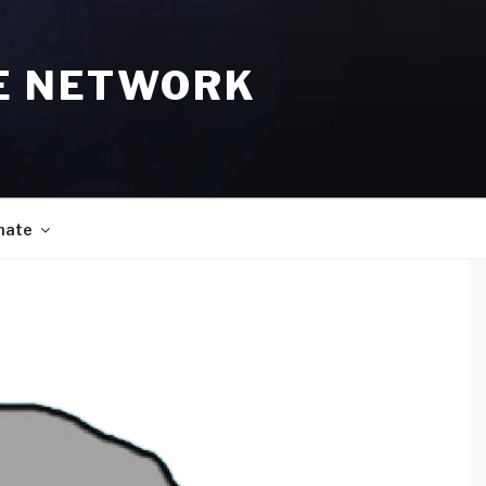
E NETWORK
nate