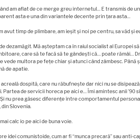
ând am aflat de ce merge greu internetul… E transmis de un
parent asta e una din variantele decente prin țara asta…
m avut timp de plimbare, am ieșit și noi pe centru, sa văd și 
e dezamăgit. Mă așteptam ca în raiul socialist al Europei să
bitoare, care să te facă să te gândești că… poate rămâi… Dra
se vede multora pe fețe chiar și atunci când zâmbesc. Până și 
mă de apatie.
 acreală dospită, care nu răbufnește dar nici nu se disipează,
ii. Partea de servicii horeca pe aici e… Îmi amintesc anii ’90 s
Și nu prea găsesc diferențe între comportamentul personalu
i, din Slovenia.
i calc io pe aici de buna voie.
spre idei comunistoide, cum ar fi “munca precară” sau anti-ca