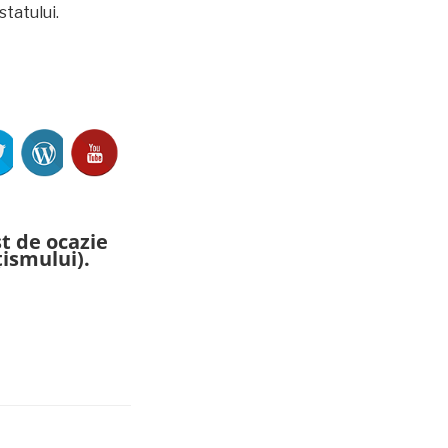
tatului.
st de ocazie
țismului).