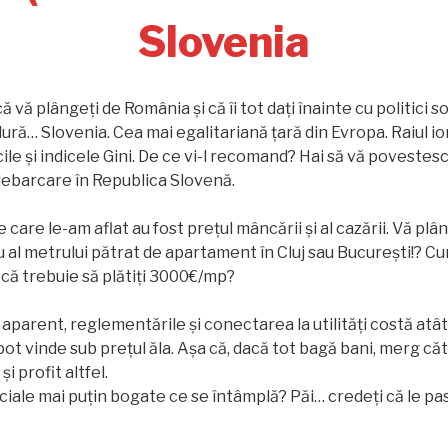
Slovenia
ă vă plângeți de România și că îi tot dați înainte cu politici s
ră… Slovenia. Cea mai egalitariană țară din Evropa. Raiul io
ile și indicele Gini. De ce vi-l recomand? Hai să vă povestes
a debarcare în Republica Slovenă.
 care le-am aflat au fost prețul mâncării și al cazării. Vă plâ
u al metrului pătrat de apartament în Cluj sau București!? Cu
ti că trebuie să plătiți 3000€/mp?
 aparent, reglementările și conectarea la utilități costă atât
ot vinde sub prețul ăla. Așa că, dacă tot bagă bani, merg cătr
i profit altfel.
ciale mai puțin bogate ce se întâmplă? Păi… credeți că le pas