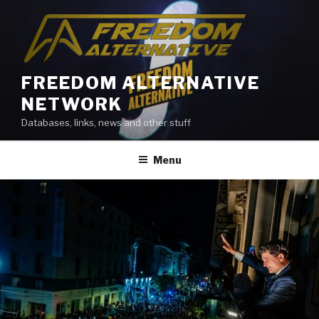
Skip
to
content
FREEDOM ALTERNATIVE
NETWORK
Databases, links, news and other stuff
Menu