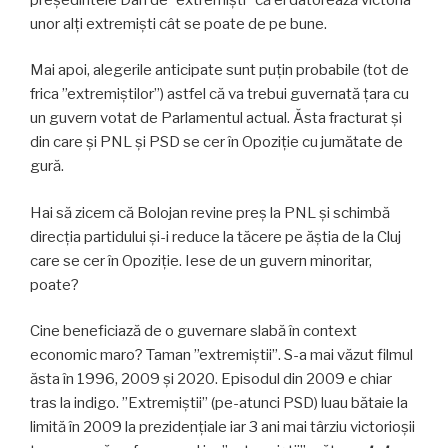
unor alți extremiști cât se poate de pe bune.
Mai apoi, alegerile anticipate sunt puțin probabile (tot de
frica ”extremiștilor”) astfel că va trebui guvernată țara cu
un guvern votat de Parlamentul actual. Ăsta fracturat și
din care și PNL și PSD se cer în Opoziție cu jumătate de
gură.
Hai să zicem că Bolojan revine preș la PNL și schimbă
direcția partidului și-i reduce la tăcere pe ăștia de la Cluj
care se cer în Opoziție. Iese de un guvern minoritar,
poate?
Cine beneficiază de o guvernare slabă în context
economic maro? Taman ”extremiștii”. S-a mai văzut filmul
ăsta în 1996, 2009 și 2020. Episodul din 2009 e chiar
tras la indigo. ”Extremiștii” (pe-atunci PSD) luau bătaie la
limită în 2009 la prezidențiale iar 3 ani mai târziu victorioșii