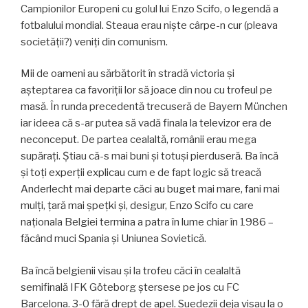
Campionilor Europeni cu golul lui Enzo Scifo, o legendă a
fotbalului mondial. Steaua erau niște cârpe-n cur (pleava
societății?) veniți din comunism.
Mii de oameni au sărbătorit în stradă victoria și
așteptarea ca favoriții lor să joace din nou cu trofeul pe
masă. În runda precedentă trecuseră de Bayern München
iar ideea că s-ar putea să vadă finala la televizor era de
neconceput. De partea cealaltă, românii erau mega
supărați. Știau că-s mai buni și totuși pierduseră. Ba încă
și toți experții explicau cum e de fapt logic să treacă
Anderlecht mai departe căci au buget mai mare, fani mai
mulți, țară mai șpețki și, desigur, Enzo Scifo cu care
naționala Belgiei termina a patra în lume chiar în 1986 –
făcând muci Spania și Uniunea Sovietică.
Ba încă belgienii visau și la trofeu căci în cealaltă
semifinală IFK Göteborg ștersese pe jos cu FC
Barcelona. 3-0 fără drept de apel. Suedezii deja visau la o