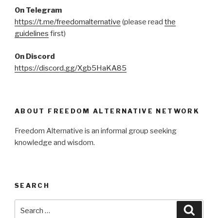
On Telegram
https://t.me/freedomalternative
(please read
the
guidelines
first)
On Discord
https://discord.gg/Xgb5HaKA85
ABOUT FREEDOM ALTERNATIVE NETWORK
Freedom Alternative is an informal group seeking
knowledge and wisdom.
SEARCH
Search
Searc
for: