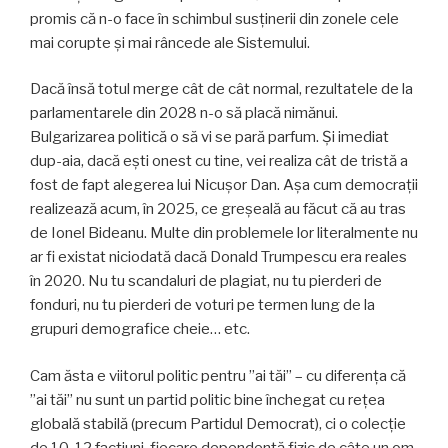
promis că n-o face în schimbul susținerii din zonele cele
mai corupte și mai râncede ale Sistemului.
Dacă însă totul merge cât de cât normal, rezultatele de la
parlamentarele din 2028 n-o să placă nimănui.
Bulgarizarea politică o să vi se pară parfum. Și imediat
dup-aia, dacă ești onest cu tine, vei realiza cât de tristă a
fost de fapt alegerea lui Nicușor Dan. Așa cum democrații
realizează acum, în 2025, ce greșeală au făcut că au tras
de Ionel Bideanu. Multe din problemele lor literalmente nu
ar fi existat niciodată dacă Donald Trumpescu era reales
în 2020. Nu tu scandaluri de plagiat, nu tu pierderi de
fonduri, nu tu pierderi de voturi pe termen lung de la
grupuri demografice cheie… etc.
Cam ăsta e viitorul politic pentru ”ai tăi” – cu diferența că
”ai tăi” nu sunt un partid politic bine închegat cu rețea
globală stabilă (precum Partidul Democrat), ci o colecție
de 10-12 facțiuni, fiecare dependentă fizic de câte un om