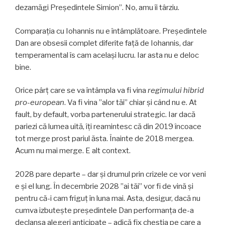
dezamăgi Președintele Simion”. No, amu îi târziu.
Comparația cu Iohannis nu e întâmplătoare. Președintele
Dan are obsesii complet diferite față de Iohannis, dar
temperamental îs cam același lucru. Iar asta nu e deloc
bine.
Orice pârț care se va întâmpla va fi vina
regimului hibrid
pro-european
. Va fi vina ”alor tăi” chiar și când nu e. At
fault, by default, vorba partenerului strategic. Iar dacă
pariezi că lumea uită, îți reamintesc că din 2019 încoace
tot merge prost pariul ăsta. Înainte de 2018 mergea.
Acum nu mai merge. E alt context.
2028 pare departe – dar și drumul prin crizele ce vor veni
e și el lung. În decembrie 2028 ”ai tăi” vor fi de vină și
pentru că-i cam friguț în luna mai. Asta, desigur, dacă nu
cumva izbutește președintele Dan performanța de-a
declanșa alegeri anticipate – adică fix chestia pe care a