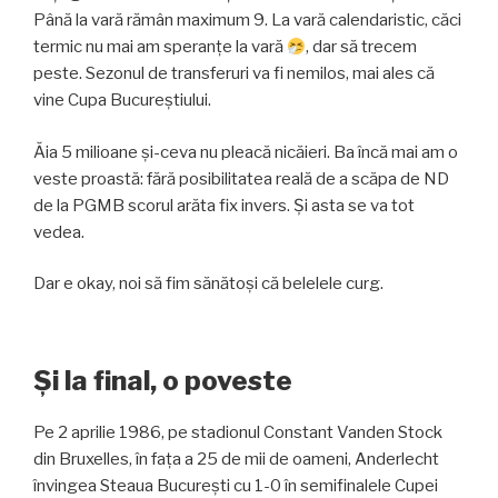
Până la vară rămân maximum 9. La vară calendaristic, căci
termic nu mai am speranțe la vară
, dar să trecem
peste. Sezonul de transferuri va fi nemilos, mai ales că
vine Cupa Bucureștiului.
Ăia 5 milioane și-ceva nu pleacă nicăieri. Ba încă mai am o
veste proastă: fără posibilitatea reală de a scăpa de ND
de la PGMB scorul arăta fix invers. Și asta se va tot
vedea.
Dar e okay, noi să fim sănătoși că belelele curg.
Și la final, o poveste
Pe 2 aprilie 1986, pe stadionul Constant Vanden Stock
din Bruxelles, în fața a 25 de mii de oameni, Anderlecht
învingea Steaua București cu 1-0 în semifinalele Cupei