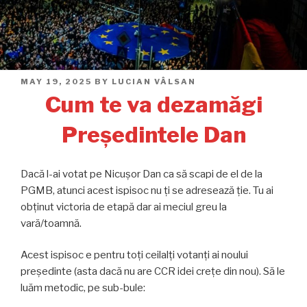
POSTED
MAY 19, 2025
BY
LUCIAN VÂLSAN
ON
Cum te va dezamăgi
Președintele Dan
Dacă l-ai votat pe Nicușor Dan ca să scapi de el de la
PGMB, atunci acest ispisoc nu ți se adresează ție. Tu ai
obținut victoria de etapă dar ai meciul greu la
vară/toamnă.
Acest ispisoc e pentru toți ceilalți votanți ai noului
președinte (asta dacă nu are CCR idei crețe din nou). Să le
luăm metodic, pe sub-bule: