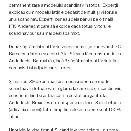
permanentizare a modelului scandinav în fotbal. Experții
explicau cum modelul latin e depășit de mult și viitorul e
unul scandinav. Experții puneau deja pariuri pe o finală
IFK-Anderlecht care să explice dacă totuși viitorul e
scandinav pur sau mai degrabă mixt.
Două săptămâni mai târziu venea primul șoc adevărat: FC
Barcelona întorcea acel 0-3 iar Steaua făcea instrucție cu
Anderlecht. Ba, mai rău, încă 3 săpătmâni mai târziu latinii
comuniști își adjudecau și trofeul.
Și mai rău, 39 de ani mai târziu însăși ideea de model
scandinav în fotbal este o glumă la care râd și scandinavii,
conștienți fiind și astăzi cât i-a costat aroganța. Iar
Anderlecht Bruxelles nu mai sperie nici locul 3 din Letonia
(adică fix nimeni). Între timp finalele europene sunt 100%
latine.
Unor idei le vine timpul. Și când le-a venit timpul, nu prea