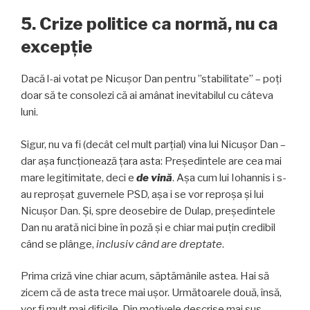
5. Crize politice ca normă, nu ca
excepție
Dacă l-ai votat pe Nicușor Dan pentru ”stabilitate” – poți
doar să te consolezi că ai amânat inevitabilul cu câteva
luni.
Sigur, nu va fi (decât cel mult parțial) vina lui Nicușor Dan –
dar așa funcționează țara asta: Președintele are cea mai
mare legitimitate, deci e
de
vină
. Așa cum lui Iohannis i s-
au reproșat guvernele PSD, așa i se vor reproșa și lui
Nicușor Dan. Și, spre deosebire de Dulap, președintele
Dan nu arată nici bine în poză și e chiar mai puțin credibil
când se plânge,
inclusiv când are dreptate
.
Prima criză vine chiar acum, săptămânile astea. Hai să
zicem că de asta trece mai ușor. Următoarele două, însă,
vor fi mult mai dificile. Din motivele descrise mai sus.