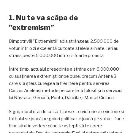
1. Nu te va scăpa de
”extremism”
Dimpotrivă! ”Extremiștii” abia strângeau 2.500.000 de
voturi într-o zi excelentă cu toate stelele aliniate. Ieri au
strâns peste 5.000.000 într-o zi foarte proastă.
1
Între timp, actualul președinte a strâns cam 6.000.000
cu susținerea extremiștilor pe bune, precum Antena 3
care
s-a șters cu legea la trei litere
pentru servirea
Cauzei. Aceleași metode pe care le-a folosit și în serviciul
lui Năstase, Geoană, Ponta, Dăncilă și Marcel Ciolacu.
Sigur, moral n-ai de ce să-ți pese – o victorie e o victorie și
fotbalul se joacă pe goluri
politica se joacă pe voturi. Dar e
bine să ai în vedere când te aștepți să te apere
președintele Dan de ”extremiști” că el datorează victoria