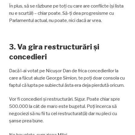
În plus, să se răzbune pe toți cu care are conflicte (și lista
nu e scurtă!) – chiar poate. Să-ți dea progresisme cu
Parlamentul actual, nu poate, nici dacă ar vrea.
3. Va gira restructurări și
concedieri
Dacă l-ai votat pe Nicușor Dan de frica concedierilor la
care a făcut aluzie George Simion, te poți doar consola cu
faptul că lupta pe subiectul ăsta era deja pierdută oricum.
Vor fi concedieri și restructurări. Sigur. Poate chiar spre
500.000 la cât de maro este bugetul. Poți încerca să
negociezi să nu fii tu cel restructurat(ă) dar nu pleci cu
șanse prea bune.
No hay plata, cum zicea Milei.