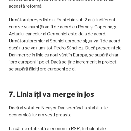
această reformă.
Următorul președinte al Franței (în sub 2 ani), indiferent
cum se va numi (!!) va fi de acord cu Roma și Copenhaga.
Actualul cancelar al Germaniei este deja de acord.
Următorul premier al Spaniei aproape sigur va fi de acord
dacă nu se va numi tot Pedro Sánchez. Dacă președintele
Dan merge în linie cu noul vânt în Europa, se supără chiar
”pro europenii” pe el. Dacă se ține încremenit în proiect,
se supără ăilalți pro europeni pe el.
7. Linia îți va merge în jos
Dacă ai votat cu Nicușor Dan sperând la stabilitate
economică, iar am vești proaste.
La cât de etatizată e economia RSR, turbulențele