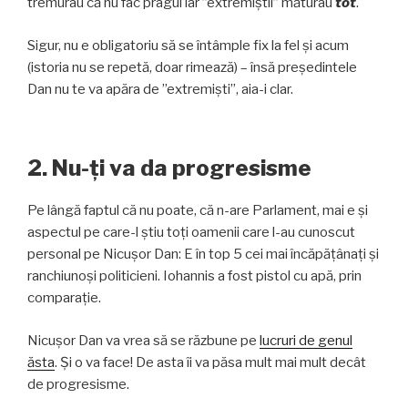
tremurau că nu fac pragul iar ”extremiștii” măturau
tot
.
Sigur, nu e obligatoriu să se întâmple fix la fel și acum
(istoria nu se repetă, doar rimează) – însă președintele
Dan nu te va apăra de ”extremiști”, aia-i clar.
2. Nu-ți va da progresisme
Pe lângă faptul că nu poate, că n-are Parlament, mai e și
aspectul pe care-l știu toți oamenii care l-au cunoscut
personal pe Nicușor Dan: E în top 5 cei mai încăpățânați și
ranchiunoși politicieni. Iohannis a fost pistol cu apă, prin
comparație.
Nicușor Dan va vrea să se răzbune pe
lucruri de genul
ăsta
. Și o va face! De asta îi va păsa mult mai mult decât
de progresisme.