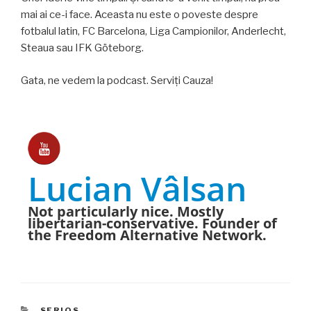
mai ai ce-i face. Aceasta nu este o poveste despre
fotbalul latin, FC Barcelona, Liga Campionilor, Anderlecht,
Steaua sau IFK Göteborg.
Gata, ne vedem la podcast. Serviți Cauza!
Lucian Vâlsan
Not particularly nice. Mostly
libertarian-conservative. Founder of
the Freedom Alternative Network.
CATEGORIES
SERIOS