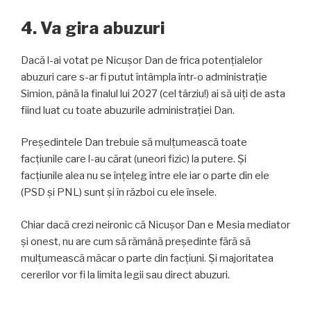
4. Va gira abuzuri
Dacă l-ai votat pe Nicușor Dan de frica potențialelor
abuzuri care s-ar fi putut întâmpla într-o administrație
Simion, până la finalul lui 2027 (cel târziu!) ai să uiți de asta
fiind luat cu toate abuzurile administrației Dan.
Președintele Dan trebuie să mulțumească toate
facțiunile care l-au cărat (uneori fizic) la putere. Și
facțiunile alea nu se înțeleg între ele iar o parte din ele
(PSD și PNL) sunt și în război cu ele însele.
Chiar dacă crezi neironic că Nicușor Dan e Mesia mediator
și onest, nu are cum să rămână președinte fără să
mulțumească măcar o parte din facțiuni. Și majoritatea
cererilor vor fi la limita legii sau direct abuzuri.