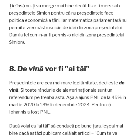
Ție însă nu-ți va merge mai bine decât ți-ar fi mers sub
președintele Simion pentru că nu președintele face
politica economică a țării. Iar matematica parlamentară nu
permite vreo năstrușnicie de idei din zona președintelui
Dan (la fel cum n-ar fi permis-o nici din zona președintelui
Simion).
8.
De vină
vor fi ”ai tăi”
Președintele are cea mai mare legitimitate, deci este
de
vină
. Și toate rândurile de alegeri naționale sunt un
referendum pe treaba asta. Așa a ajuns PNL de la 45% în
martie 2020 la 13% în decembrie 2024. Pentru că
Iohannis a fost PNL.
Dacă voiai ca ”ai tăi” să conducă pe bune țara, ieșeai mai
bine dacă astăzi publicam celălalt articol – ”Cum te va