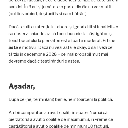
sau doi. În 3 ani și jumătate o parte din ăia nu vor mai fi
(politic vorbind, deși unii îs și cam bătrâni).
Dacă te uiți cu atenție la tabere și ignori diliii și fanaticii – o
să observi chiar de azi că tonul bucuriei la câștigători și
tonul bocetului la pierzători este foarte moderat. Ei bine
ăsta
e motivul. Dacă nu vezi asta, e okay, o să-l vezi cel
târziu în decembrie 2028 – cel mai probabil mult mai
devreme dacă citești rândurile astea.
Așadar,
După ce (ne) termin(ăm) berile, ne întoarcem la politică.
Ambii competitori au avut coaliții în spate. Numai că
pierzătorul a avut o coaliție de maximum 3, în vreme ce
câștigătorul a avut o coaliție de minimum 10 facțiuni.