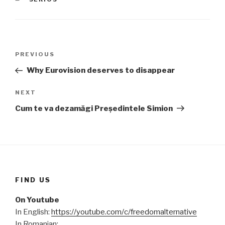
Post
PREVIOUS
Previous
navigation
Post
Why Eurovision deserves to disappear
NEXT
Next
Post
Cum te va dezamăgi Președintele Simion
FIND US
On Youtube
In English:
https://youtube.com/c/freedomalternative
In Romanian: