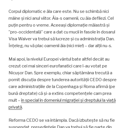
Corpul diplomatic e ăla care este. Nu se schimbă nici
mâine și nici anul viitor. Ăia-s oamenii, cu ăia defilezi. Cel
puțin pentru o vreme. Aceeași diplomație măiastră și
”pro-occidentală” care a dat cu mucii în fasole în dosarul
Visa Waiver va trebui să lucreze și cu administrația Dan.
Înțeleg, nu vă plac oamenii ăia (nici mie!) – dar alții nu-s.
Mai apoi, la nivelul Europei vântul bate altfel decât au
crezut cei mai sinceri eurofanatici care l-au votat pe
Nicușor Dan. Spre exemplu, chiar săptămâna trecută a
pornit discuția despre tunderea autorității CEDO despre
care administrațiile de la Copenhaga și Roma afirmă (pe
bună dreptate) că și-a extins competențele cam prea
mult –
în special în domeniul migrației și dreptului la viață
privată
.
Reforma CEDO se va întâmpla. Dacă izbutește să nu fie
suspendat, președintele Dan va trebui să fie parte din