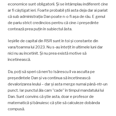
economice sunt obligatorii. Și se întâmplau indiferent cine
ar fi câștigat ieri. Foarte probabil știi asta deja dar ai pariat
că sub administrația Dan poate n-o fi așa de rău. E genul
de pariu strict credincios pentru că cine-i președinte
contează prea puțin în subiectul ăsta.
Ieșirile de capital din RSR sunt în toi și constante din
vara/toamna lui 2023. Nu s-au întețit în ultimele luni dar
nici nu au încetinit. Și nu prea există motive să
încetinească.
Da, poți să speri că nen’to Isărescu îl va asculta pe
președintele Dan și va continua să încetinească
devalorizarea leului – dar și asta merge numai până-ntr-un
punct. Iar punctul ăla cam ”cade” în timpul mandatului lui
Dan. Sunt convins că știe asta, doar e profesor de
matematică și bănuiesc că știe să calculeze dobânda
compusă.