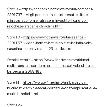
Știre 9 –
https://economie.hotnews.ro/stiri-companii-
23917374-virgil-popescu-sunt-interesat-calitate-
ministru-economiei-atragem-investitori-care-vor-
relocheze-afacerile-din-china.htm
Știre 10 –
https://www.hotnews.ro/stiri-esential-
23911571-video-barbat-batut-politist-bolintin-vale-
carantina-coronavirus-joi-23-aprilie.htm
Demisii cerute –
https://www.libertatea.ro/stiri/mai-
multe-ong-uri-cer-demiterea-lui-marcel-vela-si-traian-
berbecaru-2968483
Știre 11 –
https://www.g4media.ro/un-barbat-din-
bucuresti-care-a-atacat-politistii-a-fost-impuscat-si-a-
murit-la-spital.html
Știre 12 –