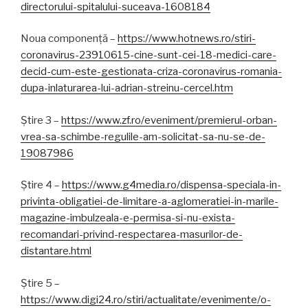
directorului-spitalului-suceava-1608184
Noua componență –
https://www.hotnews.ro/stiri-
coronavirus-23910615-cine-sunt-cei-18-medici-care-
decid-cum-este-gestionata-criza-coronavirus-romania-
dupa-inlaturarea-lui-adrian-streinu-cercel.htm
Știre 3 –
https://www.zf.ro/eveniment/premierul-orban-
vrea-sa-schimbe-regulile-am-solicitat-sa-nu-se-de-
19087986
Știre 4 –
https://www.g4media.ro/dispensa-speciala-in-
privinta-obligatiei-de-limitare-a-aglomeratiei-in-marile-
magazine-imbulzeala-e-permisa-si-nu-exista-
recomandari-privind-respectarea-masurilor-de-
distantare.html
Știre 5 –
https://www.digi24.ro/stiri/actualitate/evenimente/o-