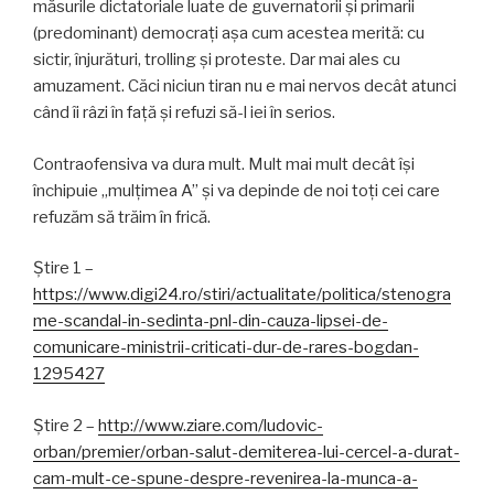
măsurile dictatoriale luate de guvernatorii și primarii
(predominant) democrați așa cum acestea merită: cu
sictir, înjurături, trolling și proteste. Dar mai ales cu
amuzament. Căci niciun tiran nu e mai nervos decât atunci
când îi râzi în față și refuzi să-l iei în serios.
Contraofensiva va dura mult. Mult mai mult decât își
închipuie „mulțimea A” și va depinde de noi toți cei care
refuzăm să trăim în frică.
Știre 1 –
https://www.digi24.ro/stiri/actualitate/politica/stenogra
me-scandal-in-sedinta-pnl-din-cauza-lipsei-de-
comunicare-ministrii-criticati-dur-de-rares-bogdan-
1295427
Știre 2 –
http://www.ziare.com/ludovic-
orban/premier/orban-salut-demiterea-lui-cercel-a-durat-
cam-mult-ce-spune-despre-revenirea-la-munca-a-