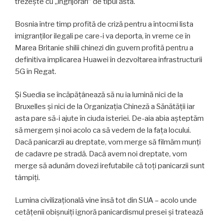
trezește cu „îngrijorări” de tipul ăsta.
Bosnia între timp profită de criză pentru a întocmi lista
imigranților ilegali pe care-i va deporta, în vreme ce în
Marea Britanie shilii chinezi din guvern profită pentru a
definitiva implicarea Huawei în dezvoltarea infrastructurii
5G în Regat.
Și Suedia se încăpățânează să nu ia lumină nici de la
Bruxelles și nici de la Organizația Chineză a Sănătății iar
asta pare să-i ajute în ciuda isteriei. De-aia abia așteptăm
să mergem și noi acolo ca să vedem de la fața locului.
Dacă panicarzii au dreptate, vom merge să filmăm munți
de cadavre pe stradă. Dacă avem noi dreptate, vom
merge să adunăm dovezi irefutabile că toți panicarzii sunt
tâmpiți.
Lumina civilizațională vine însă tot din SUA – acolo unde
cetățenii obișnuiți ignoră panicardismul presei și tratează