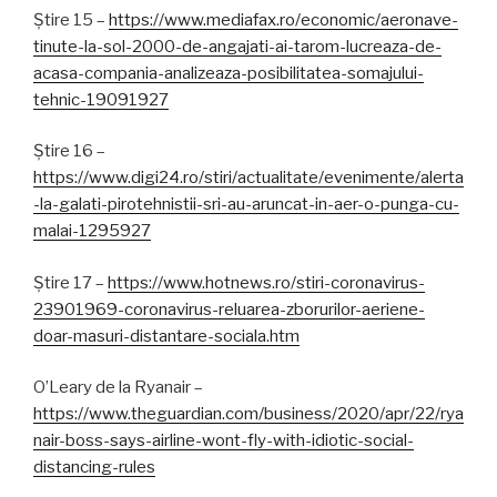
Știre 15 –
https://www.mediafax.ro/economic/aeronave-
tinute-la-sol-2000-de-angajati-ai-tarom-lucreaza-de-
acasa-compania-analizeaza-posibilitatea-somajului-
tehnic-19091927
Știre 16 –
https://www.digi24.ro/stiri/actualitate/evenimente/alerta
-la-galati-pirotehnistii-sri-au-aruncat-in-aer-o-punga-cu-
malai-1295927
Știre 17 –
https://www.hotnews.ro/stiri-coronavirus-
23901969-coronavirus-reluarea-zborurilor-aeriene-
doar-masuri-distantare-sociala.htm
O’Leary de la Ryanair –
https://www.theguardian.com/business/2020/apr/22/rya
nair-boss-says-airline-wont-fly-with-idiotic-social-
distancing-rules