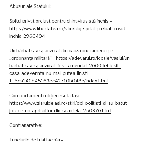
Abuzuri ale Statului:
Spital privat preluat pentru chinavirus stă închis –
https://www.libertatea.ro/stiri/cluj-spital-preluat-covid-
inchis-2966494
Un bărbat s-a spânzurat din cauza unei amenzi pe
„ordonanța militară” –
https://adevarul.ro/locale/vaslui/un-
barbat-s-a-spanzurat-fost-amendat-2000-lei-iesit-
casa-adeverinta-nu-mai-putea-linisti-
1_5ea140b45163ec42710b048c/index.html
Comportament milițienesc la Iași –
https://www.ziaruldeiasi.ro/stiri/doi-politisti-si-au-batut-
joc-de-un-agricultor-din-scanteia–250370.html
Contranarative:
Tunelurile de triaj fac rău –