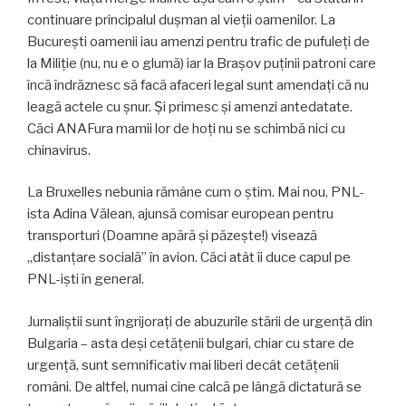
continuare principalul dușman al vieții oamenilor. La
București oamenii iau amenzi pentru trafic de pufuleți de
la Miliție (nu, nu e o glumă) iar la Brașov puținii patroni care
încă îndrăznesc să facă afaceri legal sunt amendați că nu
leagă actele cu șnur. Și primesc și amenzi antedatate.
Căci ANAFura mamii lor de hoți nu se schimbă nici cu
chinavirus.
La Bruxelles nebunia rămâne cum o știm. Mai nou, PNL-
ista Adina Vălean, ajunsă comisar european pentru
transporturi (Doamne apără și păzește!) visează
„distanțare socială” în avion. Căci atât îi duce capul pe
PNL-iști în general.
Jurnaliștii sunt îngrijorați de abuzurile stării de urgență din
Bulgaria – asta deși cetățenii bulgari, chiar cu stare de
urgență, sunt semnificativ mai liberi decât cetățenii
români. De altfel, numai cine calcă pe lângă dictatură se