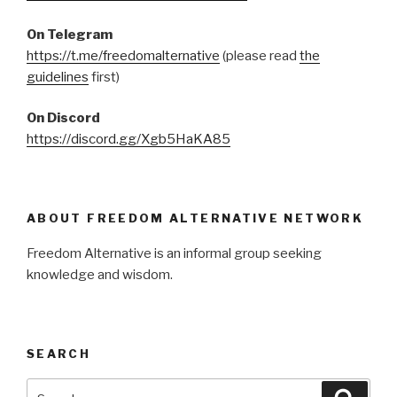
On Telegram
https://t.me/freedomalternative
(please read
the
guidelines
first)
On Discord
https://discord.gg/Xgb5HaKA85
ABOUT FREEDOM ALTERNATIVE NETWORK
Freedom Alternative is an informal group seeking
knowledge and wisdom.
SEARCH
Search
Searc