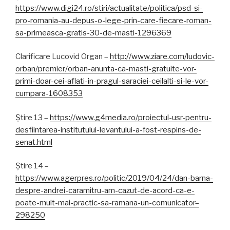
https://www.digi24.ro/stiri/actualitate/politica/psd-si-
pro-romania-au-depus-o-lege-prin-care-fiecare-roman-
sa-primeasca-gratis-30-de-masti-1296369
Clarificare Lucovid Organ –
http://www.ziare.com/ludovic-
orban/premier/orban-anunta-ca-masti-gratuite-vor-
primi-doar-cei-aflati-in-pragul-saraciei-ceilalti-si-le-vor-
cumpara-1608353
Știre 13 –
https://www.g4media.ro/proiectul-usr-pentru-
desfiintarea-institutului-levantului-a-fost-respins-de-
senat.html
Știre 14 –
https://www.agerpres.ro/politic/2019/04/24/dan-barna-
despre-andrei-caramitru-am-cazut-de-acord-ca-e-
poate-mult-mai-practic-sa-ramana-un-comunicator–
298250