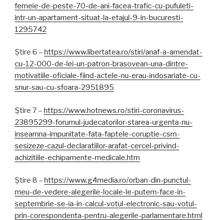
femeie-de-peste-70-de-ani-facea-trafic-cu-pufuleti-
intr-un-apartament-situat-la-etajul-9-in-bucuresti-
1295742
Știre 6 –
https://www.libertatea.ro/stiri/anaf-a-amendat-
cu-12-000-de-lei-un-patron-brasovean-una-dintre-
motivatiile-oficiale-fiind-actele-nu-erau-indosariate-cu-
snur-sau-cu-sfoara-2951895
Știre 7 –
https://www.hotnews.ro/stiri-coronavirus-
23895299-forumul-judecatorilor-starea-urgenta-nu-
inseamna-impunitate-fata-faptele-coruptie-csm-
sesizeze-cazul-declaratiilor-arafat-cercel-privind-
achizitiile-echipamente-medicale.htm
Știre 8 –
https://www.g4media.ro/orban-din-punctul-
meu-de-vedere-alegerile-locale-le-putem-face-in-
septembrie-se-ia-in-calcul-votul-electronic-sau-votul-
prin-corespondenta-pentru-alegerile-parlamentare.html