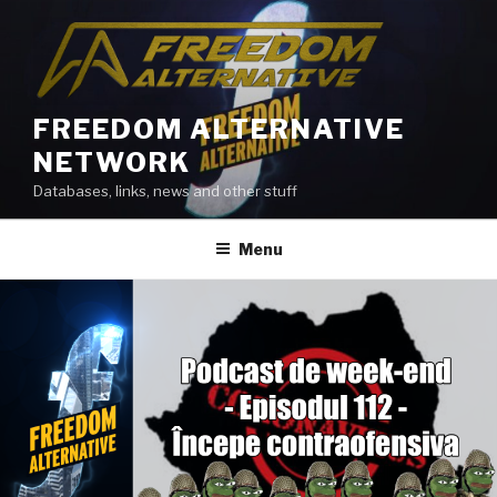
Skip
to
content
FREEDOM ALTERNATIVE
NETWORK
Databases, links, news and other stuff
Menu