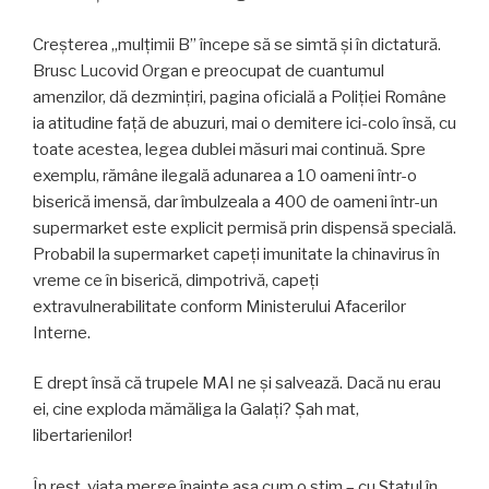
Creșterea „mulțimii B” începe să se simtă și în dictatură.
Brusc Lucovid Organ e preocupat de cuantumul
amenzilor, dă dezmințiri, pagina oficială a Poliției Române
ia atitudine față de abuzuri, mai o demitere ici-colo însă, cu
toate acestea, legea dublei măsuri mai continuă. Spre
exemplu, rămâne ilegală adunarea a 10 oameni într-o
biserică imensă, dar îmbulzeala a 400 de oameni într-un
supermarket este explicit permisă prin dispensă specială.
Probabil la supermarket capeți imunitate la chinavirus în
vreme ce în biserică, dimpotrivă, capeți
extravulnerabilitate conform Ministerului Afacerilor
Interne.
E drept însă că trupele MAI ne și salvează. Dacă nu erau
ei, cine exploda mămăliga la Galați? Șah mat,
libertarienilor!
În rest, viața merge înainte așa cum o știm – cu Statul în