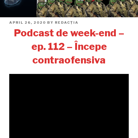
POSTED
APRIL 26, 2020
BY
REDACȚIA
ON
Podcast de week-end –
ep. 112 – Începe
contraofensiva