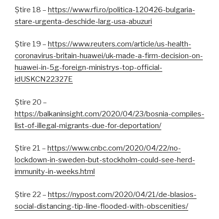
Știre 18 –
https://www.rfi.ro/politica-120426-bulgaria-
stare-urgenta-deschide-larg-usa-abuzuri
Știre 19 –
https://www.reuters.com/article/us-health-
coronavirus-britain-huawei/uk-made-a-firm-decision-on-
huawei-in-5g-foreign-ministrys-top-official-
idUSKCN22327E
Știre 20 –
https://balkaninsight.com/2020/04/23/bosnia-compiles-
list-of-illegal-migrants-due-for-deportation/
Știre 21 –
https://www.cnbc.com/2020/04/22/no-
lockdown-in-sweden-but-stockholm-could-see-herd-
immunity-in-weeks.html
Știre 22 –
https://nypost.com/2020/04/21/de-blasios-
social-distancing-tip-line-flooded-with-obscenities/