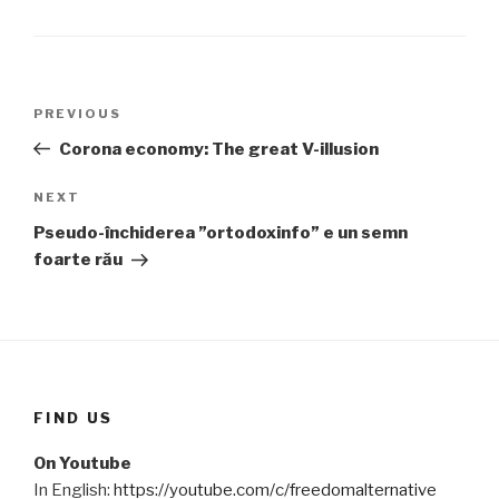
Post
PREVIOUS
Previous
navigation
Post
Corona economy: The great V-illusion
NEXT
Next
Post
Pseudo-închiderea ”ortodoxinfo” e un semn
foarte rău
FIND US
On Youtube
In English:
https://youtube.com/c/freedomalternative