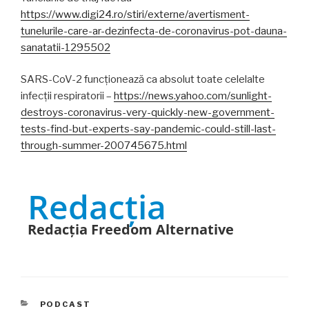
https://www.digi24.ro/stiri/externe/avertisment-
tunelurile-care-ar-dezinfecta-de-coronavirus-pot-dauna-
sanatatii-1295502
SARS-CoV-2 funcționează ca absolut toate celelalte
infecții respiratorii –
https://news.yahoo.com/sunlight-
destroys-coronavirus-very-quickly-new-government-
tests-find-but-experts-say-pandemic-could-still-last-
through-summer-200745675.html
Redacția
Redacția Freedom Alternative
CATEGORIES
PODCAST