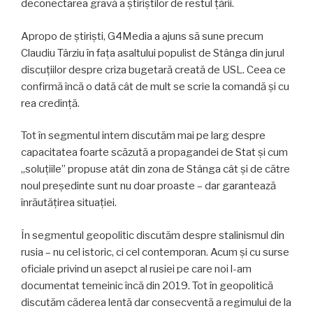
deconectarea gravă a știriștilor de restul țării.
Apropo de știriști, G4Media a ajuns să sune precum
Claudiu Târziu în fața asaltului populist de Stânga din jurul
discuțiilor despre criza bugetară creată de USL. Ceea ce
confirmă încă o dată cât de mult se scrie la comandă și cu
rea credință.
Tot în segmentul intern discutăm mai pe larg despre
capacitatea foarte scăzută a propagandei de Stat și cum
„soluțiile” propuse atât din zona de Stânga cât și de către
noul președinte sunt nu doar proaste – dar garantează
înrăutățirea situației.
În segmentul geopolitic discutăm despre stalinismul din
rusia – nu cel istoric, ci cel contemporan. Acum și cu surse
oficiale privind un asepct al rusiei pe care noi l-am
documentat temeinic încă din 2019. Tot în geopolitică
discutăm căderea lentă dar consecventă a regimului de la