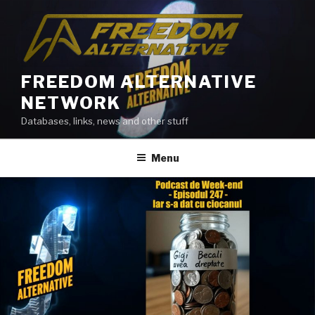
Skip
to
content
FREEDOM ALTERNATIVE
NETWORK
Databases, links, news and other stuff
Menu