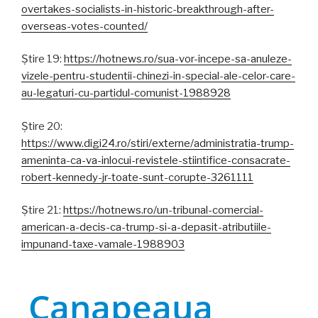
overtakes-socialists-in-historic-breakthrough-after-
overseas-votes-counted/
Știre 19:
https://hotnews.ro/sua-vor-incepe-sa-anuleze-
vizele-pentru-studentii-chinezi-in-special-ale-celor-care-
au-legaturi-cu-partidul-comunist-1988928
Știre 20:
https://www.digi24.ro/stiri/externe/administratia-trump-
ameninta-ca-va-inlocui-revistele-stiintifice-consacrate-
robert-kennedy-jr-toate-sunt-corupte-3261111
Știre 21:
https://hotnews.ro/un-tribunal-comercial-
american-a-decis-ca-trump-si-a-depasit-atributiile-
impunand-taxe-vamale-1988903
Canapeaua