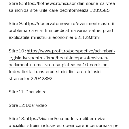
Știre 8:
https://hotnews.ro/nicusor-dan-spune-ca-vrea-
sa-inchida-site-urile-care-dezinformeaza-1989585
Știre 9:
https://observatornews.ro/eveniment/castorii-
problema-care-ar-fi-impiedicat-salvarea-salinei-praid-
explicatiile-ministrului-economiei-621129.html
Știre 10 :
https://www.profit.ro/perspective/schimbari-
legislative-pentru-firme/becali-incepe-ofensiva-in-
parlament-nu-mai-vrea-sa-plateasca-10-comision-
federatiei-la-transferuri-si-nici-limitarea-folosirii-
stranierilor-22042392
Știre 11: Doar video
Știre 12: Doar video
Știre 13:
https://ziua.md/sua-nu-le-va-elibera-vize-
oficialilor-straini-inclusiv-europeni-care-ii-cenzureaza-pe-