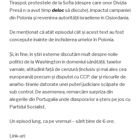
Tiraspol, protestele de la Sofia (despre care onor Divizia
Presă n-a avut timp
deloc
să discute), impactul campaniei
din Polonia și revenirea autorității israeliene în Cisiordania.
De menționat că atât episodul cât și acest text au fost
concepute înainte de închiderea urnelor în Polonia.
Și, în fine, în știri externe discutăm mult despre noile
politici de la Washington în domeniul sănătății, taxelor
vamale, atitudinii față de cenzură (inclusiv și mai ales cea
europeană) precum și disputei cu CCP, dar și riscurile de
anarho-tiranie datorate unei puteri judiciare scăpate de
sub control. De asemenea, remarcăm surpriza din
alegerile din Portugalia unde diaspora lor a șters pe jos cu
Partidul Socialist.
Un episod lung, ca pe vremuri – sărit bine de 6 ore.
Link-uri: