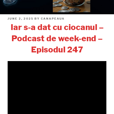
POSTED
JUNE 2, 2025
BY
CANAPEAUA
ON
Iar s-a dat cu ciocanul –
Podcast de week-end –
Episodul 247