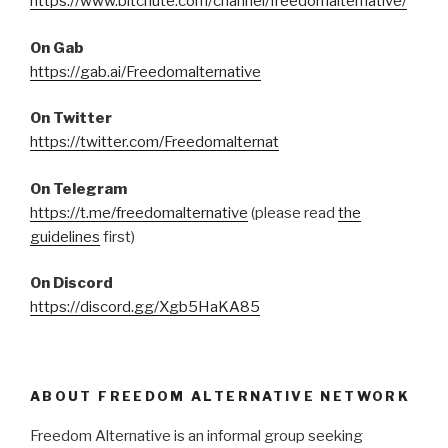
https://www.bitchute.com/channel/freedomalternative/
On Gab
https://gab.ai/Freedomalternative
On Twitter
https://twitter.com/Freedomalternat
On Telegram
https://t.me/freedomalternative
(please read
the
guidelines
first)
On Discord
https://discord.gg/Xgb5HaKA85
ABOUT FREEDOM ALTERNATIVE NETWORK
Freedom Alternative is an informal group seeking