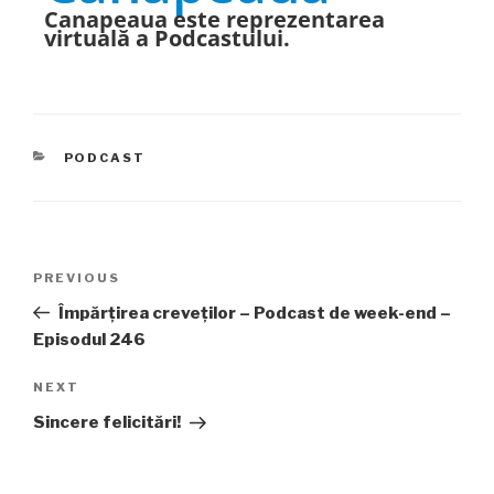
Canapeaua este reprezentarea
virtuală a Podcastului.
CATEGORIES
PODCAST
Post
PREVIOUS
Previous
navigation
Post
Împărțirea creveților – Podcast de week-end –
Episodul 246
NEXT
Next
Post
Sincere felicitări!