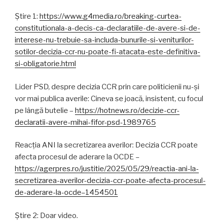
Știre 1:
https://www.g4media.ro/breaking-curtea-
constitutionala-a-decis-ca-declaratiile-de-avere-si-de-
interese-nu-trebuie-sa-includa-bunurile-si-veniturilor-
sotilor-decizia-ccr-nu-poate-fi-atacata-este-definitiva-
si-obligatorie.html
Lider PSD, despre decizia CCR prin care politicienii nu-și
vor mai publica averile: Cineva se joacă, insistent, cu focul
pe lângă butelie –
https://hotnews.ro/decizie-ccr-
declaratii-avere-mihai-fifor-psd-1989765
Reacția ANI la secretizarea averilor: Decizia CCR poate
afecta procesul de aderare la OCDE –
https://agerpres.ro/justitie/2025/05/29/reactia-ani-la-
secretizarea-averilor-decizia-ccr-poate-afecta-procesul-
de-aderare-la-ocde–1454501
Știre 2: Doar video.