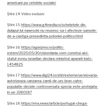
americani-pe-retelele-sociale/
Știre 14: Video exclusiv
Știre 15:
https://www.g4media.ro/scheletele-din-
dulapul-lui-nawrocki-nu-reusesc-sa-i-afecteze-sansele-
de-a-castiga-presedintia-poloniei-politico.html
Știre 16:
https://agerpres.ro/politic-
extern/2025/05/30/cisiordania-vom-construi-aici-
statul-evreu-israelian-declara-ministrul-apararii-katz–
1454825
Știre 17:
https://www.digi24.ro/stiri/externe/ue/slovacia-
autorizeaza-vanzarea-carnii-de-urs-brun-catre-
populatie-decizie-controversata-specia-este-protejata-
in-ue-3260187
Știre 18:
https://rmx.news/article/portugal-chega-