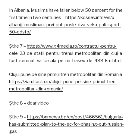
In Albania, Muslims have fallen below 50 percent for the
first time in two centuries –
https://kossev.info/en/u-
albaniji-muslimani-prvi-put-posle-dva-veka-pali-ispod-
50-odsto/
Știre 7 –
https://www.g4media.ro/contractul-pentru-
cele-23-de-statii-pentru-trenul-metropolitan-din-cluj-a-
fost-semnat-va-circula-pe-un-traseu-de-488-km.html
Clujul pune pe șine primul tren metropolitan din România –
https://ziarulfaclia.ro/clujul-pune-pe-sine-primul-tren-
metropolitan-din-romania/
Știre 8 – doar video
Știre 9 –
https://bnrnews.bg/en/post/466561/bulgaria-
has-submitted-plan-to-the-ec-for-phasing-out-russian-
gas