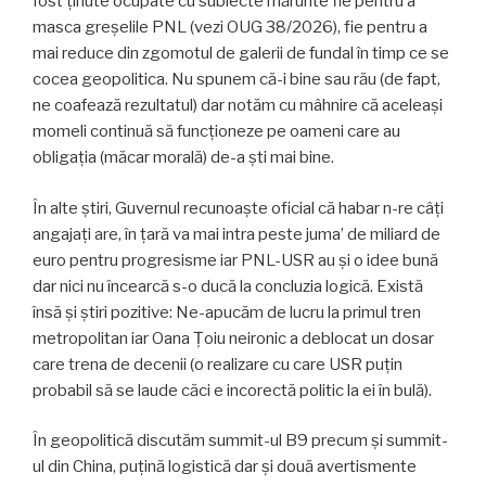
fost ținute ocupate cu subiecte mărunte fie pentru a
masca greșelile PNL (vezi OUG 38/2026), fie pentru a
mai reduce din zgomotul de galerii de fundal în timp ce se
cocea geopolitica. Nu spunem că-i bine sau rău (de fapt,
ne coafează rezultatul) dar notăm cu mâhnire că aceleași
momeli continuă să funcționeze pe oameni care au
obligația (măcar morală) de-a ști mai bine.
În alte știri, Guvernul recunoaște oficial că habar n-re câți
angajați are, în țară va mai intra peste juma’ de miliard de
euro pentru progresisme iar PNL-USR au și o idee bună
dar nici nu încearcă s-o ducă la concluzia logică. Există
însă și știri pozitive: Ne-apucăm de lucru la primul tren
metropolitan iar Oana Țoiu neironic a deblocat un dosar
care trena de decenii (o realizare cu care USR puțin
probabil să se laude căci e incorectă politic la ei în bulă).
În geopolitică discutăm summit-ul B9 precum și summit-
ul din China, puțină logistică dar și două avertismente