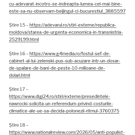
cu-adevarat-incotro-se-indreapta-lumea-cel-mai-bine-
este-sa-nu-observam-beijingul-ci-bucurestiul_3885597
Știre 15 –
https://adevarul.ro/stiri-externe/republica-
moldova/starea-de-urgenta-economica-in-transnistria-
2529199.html
Știre 16 –
https://www.g4media.ro/fostul-sef-de-
cabinet-al-lui-zelenski-pus-sub-acuzare-intr-un-dosar-
de-spalare-de-bani-de-peste-10-milioane-de-
dolari.html
Știre 17 –
https://www.digi24.ro/stiri/externe/presedintele-
nawrocki-solicita-un-referendum-privind-costurile-
climatice-ale-ue-sa-decida-polonezii-ritmul-3760375
Știre 18 –
https://www.nationalreview.com/2026/05/anti-populist-