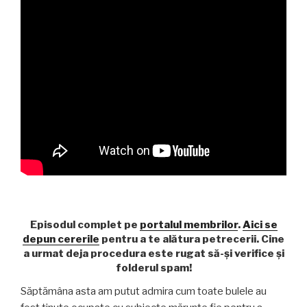
Episodul complet pe
portalul membrilor
.
Aici se
depun cererile
pentru a te alătura petrecerii. Cine
a urmat deja procedura este rugat să-și verifice și
folderul spam!
Săptămâna asta am putut admira cum toate bulele au