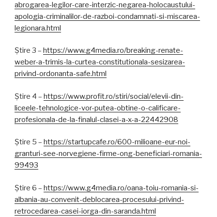
abrogarea-legilor-care-interzic-negarea-holocaustului-
apologia-criminalilor-de-razboi-condamnati-si-miscarea-
legionara.html
Știre 3 –
https://www.g4media.ro/breaking-renate-
weber-a-trimis-la-curtea-constitutionala-sesizarea-
privind-ordonanta-safe.html
Știre 4 –
https://www.profit.ro/stiri/social/elevii-din-
liceele-tehnologice-vor-putea-obtine-o-calificare-
profesionala-de-la-finalul-clasei-a-x-a-22442908
Știre 5 –
https://startupcafe.ro/600-milioane-eur-noi-
granturi-see-norvegiene-firme-ong-beneficiari-romania-
99493
Știre 6 –
https://www.g4media.ro/oana-toiu-romania-si-
albania-au-convenit-deblocarea-procesului-privind-
retrocedarea-casei-iorga-din-saranda.html