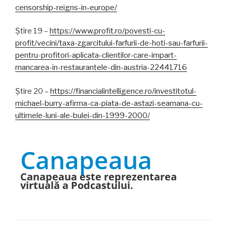
censorship-reigns-in-europe/
Știre 19 –
https://www.profit.ro/povesti-cu-
profit/vecini/taxa-zgarcitului-farfurii-de-hoti-sau-farfurii-
pentru-profitori-aplicata-clientilor-care-impart-
mancarea-in-restaurantele-din-austria-22441716
Știre 20 –
https://financialintelligence.ro/investitotul-
michael-burry-afirma-ca-piata-de-astazi-seamana-cu-
ultimele-luni-ale-bulei-din-1999-2000/
Canapeaua
Canapeaua este reprezentarea
virtuală a Podcastului.