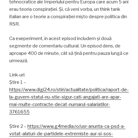
tehnocratice ale Imperiului pentru Europa care acum 5 ani
erau teoria conspirației. Și, că veni vorba, un think tank
italian are o teorie a conspirației mișto despre politica din
RSR.
Ca exeperiment, în acest episod includem și două
segmente de comentariu cultural. Un episod dens, de
aproape 400 de minute, cât să țină pentru pauza lungă ce
urmează.
Link-uri:
Știre 1 –
https://www.digi24.ro/stiri/actualitate/politica/raport-de-
la-guvern-statul-nu-stie-sigur-cati-angajati-are-apar-
mai-multe-contracte-decat-numarul-salariatilor-
3761655
Știre 2 –
https://www.g4media.ro/usr-anunta-ca-psd-a-
votat-alaturi-de-partidele-extremiste-aur-si-sos-