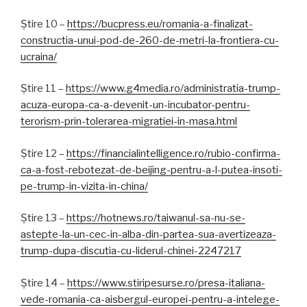
Știre 10 –
https://bucpress.eu/romania-a-finalizat-
constructia-unui-pod-de-260-de-metri-la-frontiera-cu-
ucraina/
Știre 11 –
https://www.g4media.ro/administratia-trump-
acuza-europa-ca-a-devenit-un-incubator-pentru-
terorism-prin-tolerarea-migratiei-in-masa.html
Știre 12 –
https://financialintelligence.ro/rubio-confirma-
ca-a-fost-rebotezat-de-beijing-pentru-a-l-putea-insoti-
pe-trump-in-vizita-in-china/
Știre 13 –
https://hotnews.ro/taiwanul-sa-nu-se-
astepte-la-un-cec-in-alba-din-partea-sua-avertizeaza-
trump-dupa-discutia-cu-liderul-chinei-2247217
Știre 14 –
https://www.stiripesurse.ro/presa-italiana-
vede-romania-ca-aisbergul-europei-pentru-a-intelege-