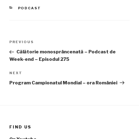
CATEGORIES
PODCAST
Post
PREVIOUS
Previous
navigation
Post
Călătorie monosprâncenată – Podcast de
Week-end – Episodul 275
NEXT
Next
Post
Program Campionatul Mondial – ora României
FIND US