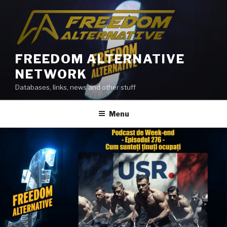
Skip
to
content
FREEDOM ALTERNATIVE
NETWORK
Databases, links, news and other stuff
Menu