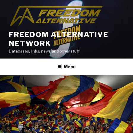
Skip
to
content
FREEDOM ALTERNATIVE
NETWORK
Databases, links, news and other stuff
Menu