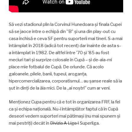
Să vezi stadionul plin la Corvinul Hunedoara și finala Cupei
să se jaoce între o echipă din ”B” și una din play-out cu
casa închisă e ceva SF pentru suporterii mai tineri. S-a mai
întâmplat în 2018 (adică tot recent) dar înainte de asta s-
a întâmplat în 1982. De altfel între ’70 și ’85 au fost
meciuri tari și surprize colosale în Cupă – și de-aia-mi
place mie fotbalul de Cupă. De oriunde. Că acolo
galoanele, pilele, banii, tupeul, aroganța,
hipercomercializarea, corporatismul… au șanse reale să ia
șut în dinți de la ăia mici. De la „ai noștri” cum ar veni.
Menționez Cupa pentru că e tot în organizarea FRF, la fel
ca și echipa națională. Nu-i întâmplător faptul că în Cupă
deseori vedem suporteri mai pătimași (nu mai spunem și
mai pestriți) decât în
Divizia A Liga I
Superliga.