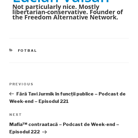
Not particularly nice. Mostly
libertarian-conservative. Founder of
the Freedom Alternative Network.
CATEGORIES
FOTBAL
Post
PREVIOUS
Previous
navigation
Post
Fără Tavi Jurmik în funcții publice – Podcast de
Week-end – Episodul 221
NEXT
Next
Post
Mafia™ contraatacă – Podcast de Week-end –
Episodul 222