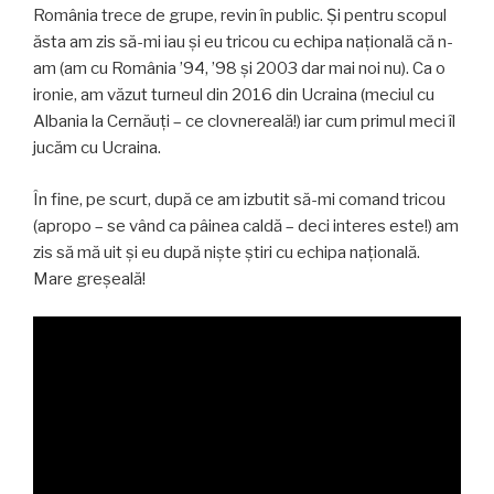
România trece de grupe, revin în public. Și pentru scopul
ăsta am zis să-mi iau și eu tricou cu echipa națională că n-
am (am cu România ’94, ’98 și 2003 dar mai noi nu). Ca o
ironie, am văzut turneul din 2016 din Ucraina (meciul cu
Albania la Cernăuți – ce clovnereală!) iar cum primul meci îl
jucăm cu Ucraina.
În fine, pe scurt, după ce am izbutit să-mi comand tricou
(apropo – se vând ca pâinea caldă – deci interes este!) am
zis să mă uit și eu după niște știri cu echipa națională.
Mare greșeală!