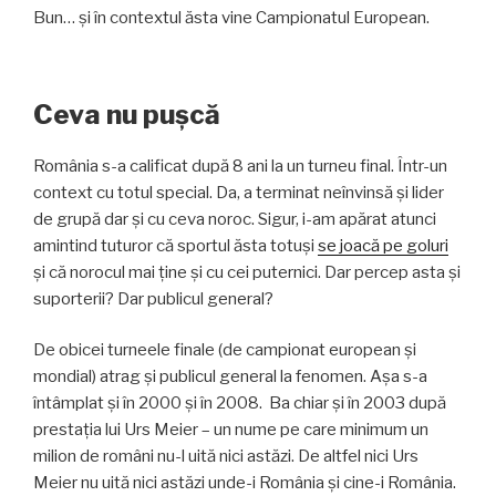
Bun… și în contextul ăsta vine Campionatul European.
Ceva nu pușcă
România s-a calificat după 8 ani la un turneu final. Într-un
context cu totul special. Da, a terminat neînvinsă și lider
de grupă dar și cu ceva noroc. Sigur, i-am apărat atunci
amintind tuturor că sportul ăsta totuși
se joacă pe goluri
și că norocul mai ține și cu cei puternici. Dar percep asta și
suporterii? Dar publicul general?
De obicei turneele finale (de campionat european și
mondial) atrag și publicul general la fenomen. Așa s-a
întâmplat și în 2000 și în 2008. Ba chiar și în 2003 după
prestația lui Urs Meier – un nume pe care minimum un
milion de români nu-l uită nici astăzi. De altfel nici Urs
Meier nu uită nici astăzi unde-i România și cine-i România.