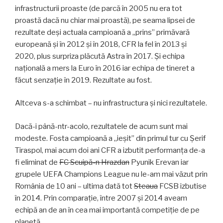
infrastructurii proaste (de parcă în 2005 nu era tot
proastă dacă nu chiar mai proastă), pe seama lipsei de
rezultate deși actuala campioană a „prins” primăvară
europeană și în 2012 și în 2018, CFR la fel în 2013 și
2020, plus surpriza plăcută Astra în 2017. Și echipa
națională a mers la Euro în 2016 iar echipa de tineret a
făcut senzație în 2019. Rezultate au fost.
Altceva s-a schimbat – nu infrastructura și nici rezultatele.
Dacă-i până-ntr-acolo, rezultatele de acum sunt mai
modeste. Fosta campioană a „ieșit” din primul tur cu Șerif
Tiraspol, mai acum doi ani CFR a izbutit performanța de-a
fi eliminat de
FC Scuipă-n Hrazdan
Pyunik Erevan iar
grupele UEFA Champions League nu le-am mai văzut prin
România de 10 ani – ultima dată tot
Steaua
FCSB izbutise
în 2014. Prin comparație, între 2007 și 2014 aveam
echipă an de an în cea mai importantă competiție de pe
planetă.