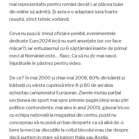
mai reprezentativ pentru români decât i-ar plăcea bulei
din online să admită. Și asta e o adaptare (una foarte
reușită, strict tehnic vorbind).
Ceva nu pușcă: Imnul oficial e penibil, evenimentele
dedicate Euro2024 încă nu sunt anunțate (se vor face
măcar?), iar entuziasmul cu 6 săptămâni înainte de primul
meci al României este… flasc. Ca să nu zic mai nasol.
Înjurăturile le păstrez pentru video.
De ce? În mai 2000 și chiar mai 2008, 80% din băieții și
bărbații cu vârsta cuprinsă între 8 și 80 de ani abia
așteptau campionatul European. Ziarele mutau parțial
secțiunea de sport mai spre primele pagini (deși erau știri
politice contondente, mai ales în anul 2000), găseai tricou
cu echipa națională la magazinul din centru, puștii nu
concepeau să nu pună un ban deoparte ca să aibă de-o
bere la meci iar discuțiile la colțul blocului erau clar despre
dacă suntem în stare să batem Italia sau Anglia.