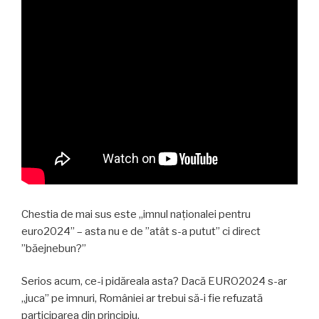
Chestia de mai sus este „imnul naționalei pentru
euro2024” – asta nu e de ”atât s-a putut” ci direct
”băejnebun?”
Serios acum, ce-i pidăreala asta? Dacă EURO2024 s-ar
„juca” pe imnuri, României ar trebui să-i fie refuzată
participarea din principiu.