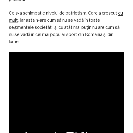
Ce s-a schimbat e nivelul de patriotism. Care a crescut
cu
mult
. Iar asta n-are cum să nu se vadă în toate
segmentele societății și cu atât mai puțin nu are cum să
nu se vadă în cel mai popular sport din România și din
lume.