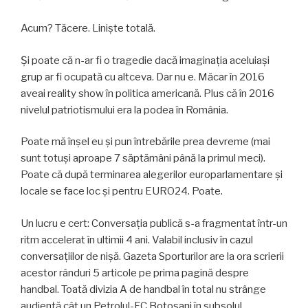
Acum? Tăcere. Liniște totală.
Și poate că n-ar fi o tragedie dacă imaginația aceluiași
grup ar fi ocupată cu altceva. Dar nu e. Măcar în 2016
aveai reality show în politica americană. Plus că în 2016
nivelul patriotismului era la podea în România.
Poate mă înșel eu și pun întrebările prea devreme (mai
sunt totuși aproape 7 săptămâni până la primul meci).
Poate că după terminarea alegerilor europarlamentare și
locale se face loc și pentru EURO24. Poate.
Un lucru e cert: Conversația publică s-a fragmentat într-un
ritm accelerat în ultimii 4 ani. Valabil inclusiv în cazul
conversațiilor de nișă. Gazeta Sporturilor are la ora scrierii
acestor rânduri 5 articole pe prima pagină despre
handbal. Toată divizia A de handbal în total nu strânge
audiență cât un Petrolul-FC Botoșani în subsolul