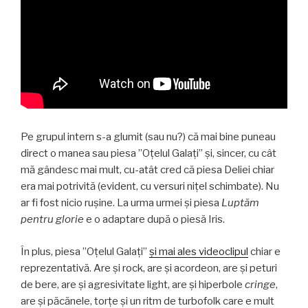
Pe grupul intern s-a glumit (sau nu?) că mai bine puneau
direct o manea sau piesa ”Oțelul Galați” și, sincer, cu cât
mă gândesc mai mult, cu-atât cred că piesa Deliei chiar
era mai potrivită (evident, cu versuri nițel schimbate). Nu
ar fi fost nicio rușine. La urma urmei și piesa
Luptăm
pentru glorie
e o adaptare după o piesă Iris.
În plus, piesa ”Oțelul Galați”
și mai ales videoclipul
chiar e
reprezentativă. Are și rock, are și acordeon, are și peturi
de bere, are și agresivitate light, are și hiperbole
cringe
,
are și păcănele, torțe și un ritm de turbofolk care e mult