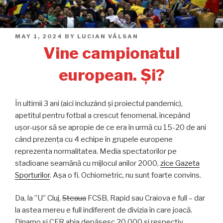
POSTED
MAY 1, 2024
BY
LUCIAN VÂLSAN
ON
Vine campionatul
european. Și?
În ultimii 3 ani (aici incluzând și proiectul pandemic),
apetitul pentru fotbal a crescut fenomenal, începând
ușor-ușor să se apropie de ce era în urmă cu 15-20 de ani
când prezența cu 4 echipe în grupele europene
reprezenta normalitatea. Media spectatorilor pe
stadioane seamănă cu mijlocul anilor 2000,
zice Gazeta
Sporturilor
. Așa o fi. Ochiometric, nu sunt foarte convins.
Da, la ”U” Cluj,
Steaua
FCSB, Rapid sau Craiova e full – dar
la astea mereu e full indiferent de divizia în care joacă.
Dinamo și CFR abia depășesc 20.000 și respectiv