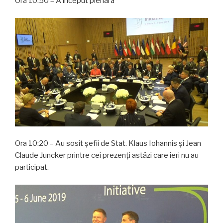
Ora 10:50 – A început plenara
Ora 10:20 – Au sosit șefii de Stat. Klaus Iohannis și Jean
Claude Juncker printre cei prezenți astăzi care ieri nu au
participat.