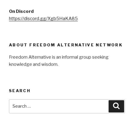
On Discord
https://discord.gg/Xgb5HaKA85
ABOUT FREEDOM ALTERNATIVE NETWORK
Freedom Alternative is an informal group seeking
knowledge and wisdom.
SEARCH
Search
Searc
for: