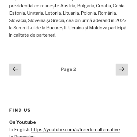
prezidențial ce reunește Austria, Bulgaria, Croația, Cehia,
Estonia, Ungaria, Letonia, Lituania, Polonia, România,
Slovacia, Slovenia și Grecia, cea din urmă aderând în 2023
la Summit-ul de la București. Ucraina și Moldova participă
în calitate de parteneri.
Posts
Previous
Next
Page
2
page
pag
navigation
FIND US
On Youtube
In English:
https://youtube.com/c/freedomalternative