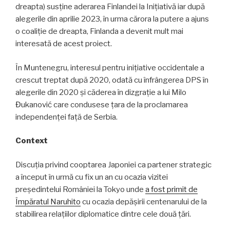
dreapta) susține aderarea Finlandei la Inițiativă iar după
alegerile din aprilie 2023, în urma cărora la putere a ajuns
o coaliție de dreapta, Finlanda a devenit mult mai
interesată de acest proiect.
În Muntenegru, interesul pentru inițiative occidentale a
crescut treptat după 2020, odată cu înfrângerea DPS în
alegerile din 2020 și căderea în dizgrație a lui Milo
Đukanović care condusese țara de la proclamarea
independenței față de Serbia.
Context
Discuția privind cooptarea Japoniei ca partener strategic
a început în urmă cu fix un an cu ocazia vizitei
președintelui României la Tokyo unde
a fost primit de
Împăratul Naruhito
cu ocazia depășirii centenarului de la
stabilirea relațiilor diplomatice dintre cele două țări.