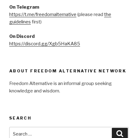
On Telegram
https://t.me/freedomalternative
(please read
the
guidelines
first)
On Discord
https://discord.gg/Xgb5HaKA85
ABOUT FREEDOM ALTERNATIVE NETWORK
Freedom Alternative is an informal group seeking
knowledge and wisdom.
SEARCH
Search
Searc
for: